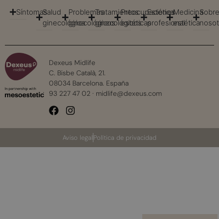
Síntomas
Salud
Problemas
Tratamientos
Preocupaciones
Estética
Medicina
Sobr
ginecológica
ginecológicos
ginecológicos
estéticas
profesional
estética
nosot
Dexeus Midlife
C. Bisbe Català, 21.
08034 Barcelona. España
93 227 47 02
·
midlife@dexeus.com
Aviso legal
Política de privacidad