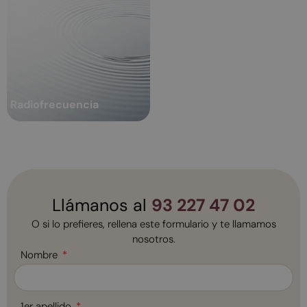
Radiofrecuencia
Desde hace muchos años se
habla de la radiofrecuencia como
Radiofrecuencia:
una técnica médico-estética que
tratamiento para la
redefine los rasgos, realza las
formas...
menopausia
Radiofrecuencia
Ver más
Llámanos al
93 227 47 02
O si lo prefieres, rellena este formulario y te llamamos
nosotros.
Nombre
1er apellido