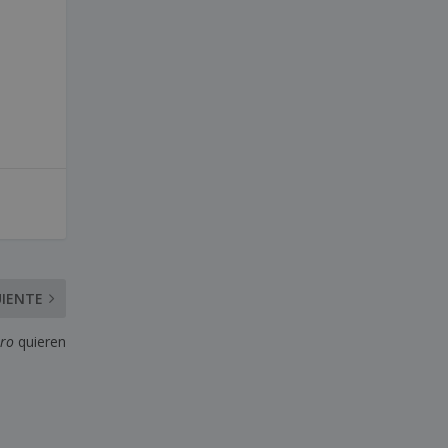
UIENTE
ero
quieren