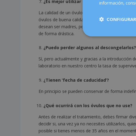
¿Es mejor utilizar un óvulo congelado a lo
información, consu
La calidad de un óvulo joven siempre es superior
CONFIGURAR
óvulos de buena calidad y dar a luz a un bebé sa
desean ser madres, pero no prevén tener hijos an
de forma drástica.
¿Puedo perder algunos al descongelarlos
Sí, pero actualmente y gracias a la introducción 
laboratorio en nuestro centro la tasa de supervi
¿Tienen ‘fecha de caducidad’?
En principio se pueden conservar de forma indefin
¿Qué ocurrirá con los óvulos que no use?
Antes de realizar el tratamiento, debes firmar d
decidir si, una vez ya no necesites utilizarlos, q
posible si tienes menos de 35 años en el momento 