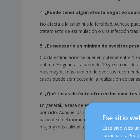
¿Puede tener algún efecto negativo sobre
No afecta a la salud ni a la fertilidad. Aunque 
tratamiento de estimulación o una infección tras 
¿Es necesario un mínimo de ovocitos para
Con la estimulación se pueden obtener entre 10 y
óptima. En general, a partir de 10 ya se considera
más mayor, más número de ovocitos recomendamos
casos puede ser necesaria la realización de vari
¿Qué tasas de éxito ofrecen los ovocitos
En general, la tasa de embarazo por transferenci
por ciclo. Aunque los resultados pueden variar en f
Ese sitio we
paciente en el momento de la preservación y las 
mujer y más calidad tengan sus óvulos, más prob
Este sitio web uti
funcionales. Pued