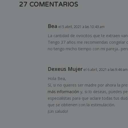
27 COMENTARIOS
Bea
el 5 abril, 2021 a las 10:43 am
La cantidad de ovocitos que te extraen van
Tengo 37 años me recomiendas congelar 
no tengo micho tiempo con mi pareja.. pero
Dexeus Mujer
el 6 abril, 2021 a las 9:46 am
Hola Bea,
Sí, si no quieres ser madre por ahora la pr
más información
y, si lo deseas, puedes pe
especialistas para que aclare todas tus dud
que se obtienen con la estimulación.
¡Un saludo!