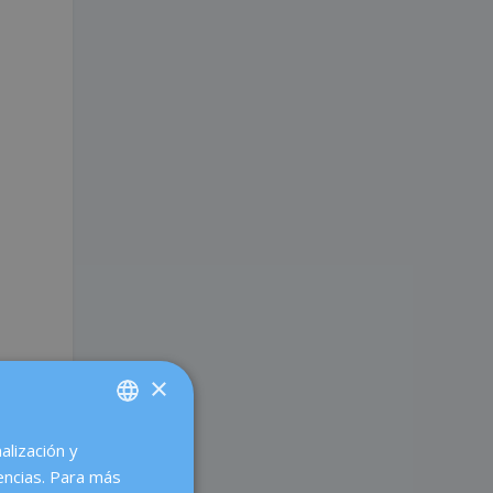
a
%
×
alización y
SPANISH
encias. Para más
CATALÀ