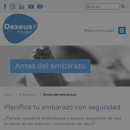
Pasar
al
contenido
principal
Menú principal
Antes del embarazo
Inicio
Embarazo
Antes del embarazo
Sobrescribir
enlaces
Planifica tu embarazo con seguridad
de
¿Planeas quedarte embarazada y quieres asegurarte de que
ayuda
lo haces en las mejores condiciones de salud?
a