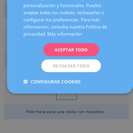
CATALÀ
personalización y funcionales. Puedes
Practica una actividad física adecuada.
ENGLISH
aceptar todas las cookies, rechazarlas o
configurar tus preferencias. Para más
FRENCH
información, consulta nuestra Política de
DEUTSCH
privacidad.
Más información
ITALIANO
ACEPTAR TODO
ESPAÑOL
Controla tu peso y tu dieta.
RECHAZAR TODO
CONFIGURAR COOKIES
Pide hora para una visita con nosotros.