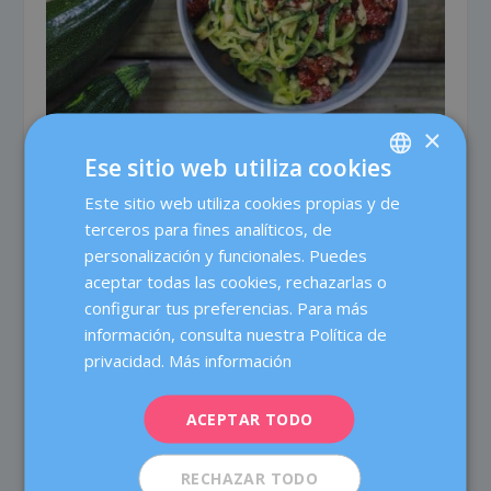
×
Tallarines de calabacín con pesto de tomates
Ese sitio web utiliza cookies
secos y avellanas
Este sitio web utiliza cookies propias y de
SPANISH
22 enero, 2019
terceros para fines analíticos, de
CATALÀ
personalización y funcionales. Puedes
ENGLISH
aceptar todas las cookies, rechazarlas o
configurar tus preferencias. Para más
FRENCH
información, consulta nuestra Política de
DEUTSCH
privacidad.
Más información
ITALIANO
ACEPTAR TODO
ESPAÑOL
RECHAZAR TODO