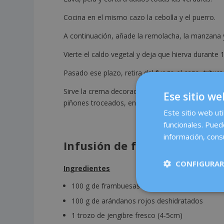
Cocina en el mismo cazo la cebolla y el puerro.
A continuación, añade la remolacha, la manzana y
Vierte el caldo vegetal y deja que hierva durante 
Pasado ese plazo, retira del fuego el cazo, tritur
Sirve la crema decorada con un chorrito de aceite
Ese sitio we
piñones troceados, en crudo o ligeramente tostad
Este sitio web uti
funcionales. Pued
información, consu
Infusión de frutos rojos con
CONFIGURAR
Ingredientes
100 g de frambuesas frescas
100 g de arándanos rojos deshidratados
1 trozo de jengibre fresco (4-5cm)