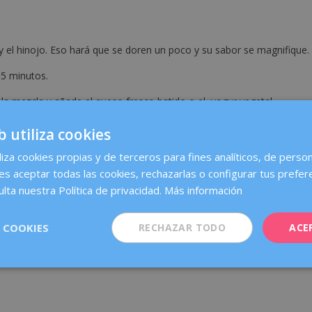
 el hinojo. Eso hará que se doren un poco y su sabor se magnifique.
15 minutos.
a la mezcla y añade el queso fresco batido o el yogur vegetal.
 de oliva virgen extra, daditos de manzana natural y un puñadito de
b utiliza cookies
os. Las escamas de sal ayudan a intensificar el sabor de esta crema
liza cookies propias y de terceros para fines analíticos, de person
es aceptar todas las cookies, rechazarlas o configurar tus prefer
lta nuestra Política de privacidad.
Más información
 canela y jengibre
 COOKIES
RECHAZAR TODO
ACE