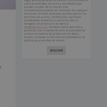
llegar periódicamente un boletín con información
sobre la actividad, servicios y novedades que
puedan resultar de tu interés. Este
consentimiento puede ser revocado en cualquier
momento. En todo momento puedes ejercer los
derechos de acceso, rectificación, supresión,
portabilidad, limitación y oposición ante el
delegado de protección de datos a
dpd@dexeus.com
. También tienes derecho a
presentar una reclamación ante la autoridad de
control en materia de protección de datos.
Puedes consultar la información ampliada en la
política de privacidad de la web.
ENVIAR
e