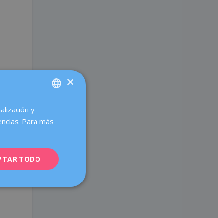
×
.
alización y
SPANISH
encias. Para más
CATALÀ
ENGLISH
PTAR TODO
FRENCH
DEUTSCH
ITALIANO
ESPAÑOL