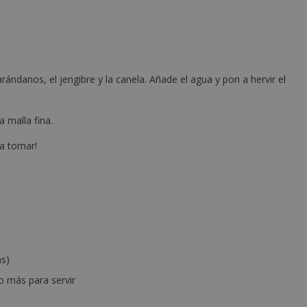
rándanos, el jengibre y la canela. Añade el agua y pon a hervir el
a malla fina.
ra tomar!
as)
to más para servir