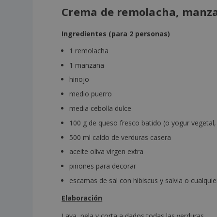
Crema de remolacha, manzan
Ingredientes
(para 2 personas)
1 remolacha
1 manzana
hinojo
medio puerro
media cebolla dulce
100 g de queso fresco batido (o yogur vegetal,
500 ml caldo de verduras casera
aceite oliva virgen extra
piñones para decorar
escamas de sal con hibiscus y salvia o cualqui
Elaboración
Lava, pela y corta a dados todas las verduras.