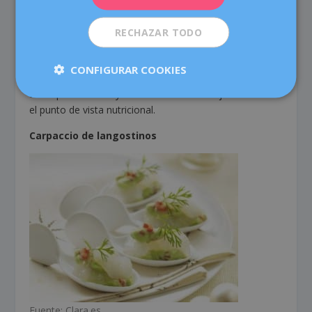
cebollino.
El truco gourmet: Para que no se reblandezcan las
RECHAZAR TODO
tostadas no sirvas el paté untado. Es preferible que lo
presentes en un bol junto a una cestita que contenga
CONFIGURAR COOKIES
diversos tipos de panes integrales y de semillas. Le dan
un toque diferente y son infinitamente mejores desde
el punto de vista nutricional.
Carpaccio de langostinos
Fuente: Clara.es