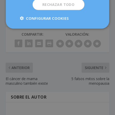
RECHAZAR TODO
CONFIGURAR COOKIES
COMPARTIR:
VALORACIÓN:
ANTERIOR
SIGUIENTE
El cáncer de mama
5 falsos mitos sobre la
masculino también existe
menopausia
SOBRE EL AUTOR