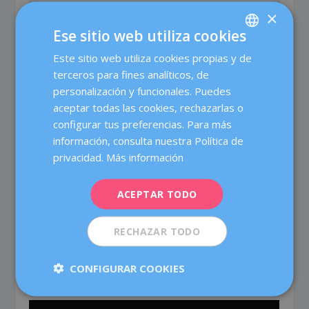
relacionado con cambios hormonales y no
×
tiene por qué ser un tumor maligno
Ese sitio web utiliza cookies
-Retracción de la mama, pezones hundidos o
invertidos
Este sitio web utiliza cookies propias y de
SPANISH
-Secreción del pezón
terceros para fines analíticos, de
CATALÀ
personalización y funcionales. Puedes
ENGLISH
aceptar todas las cookies, rechazarlas o
configurar tus preferencias. Para más
FRENCH
información, consulta nuestra Política de
DEUTSCH
privacidad.
Más información
ITALIANO
ACEPTAR TODO
ESPAÑOL
RECHAZAR TODO
CONFIGURAR COOKIES