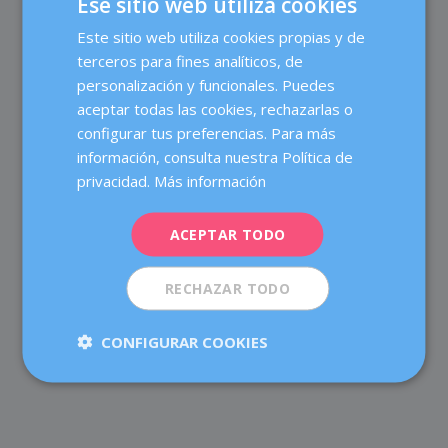
Ese sitio web utiliza cookies
Elisabeth
el 29 marzo, 2022 a las 1:26 pm
Este sitio web utiliza cookies propias y de
SPANISH
Boníssima pinta que té la recepta! Però una pregunta,
terceros para fines analíticos, de
no es millor que la llet sigui normal enlloc de
CATALÀ
personalización y funcionales. Puedes
desnatada? No es el greix (bo) un aliment essencial
ENGLISH
aceptar todas las cookies, rechazarlas o
per nosaltres?
configurar tus preferencias. Para más
FRENCH
información, consulta nuestra Política de
DEUTSCH
Dexeus Mujer
privacidad.
Más información
el 30 marzo, 2022 a las 9:43 am
ITALIANO
Hola Elisabeth,
ACEPTAR TODO
Recomanem que la llet sigui semidesnatada per reduir
ESPAÑOL
la proporció de greixos saturats, però no desnatada
del tot per no perdre les vitamines.
RECHAZAR TODO
Salutacions!
CONFIGURAR COOKIES