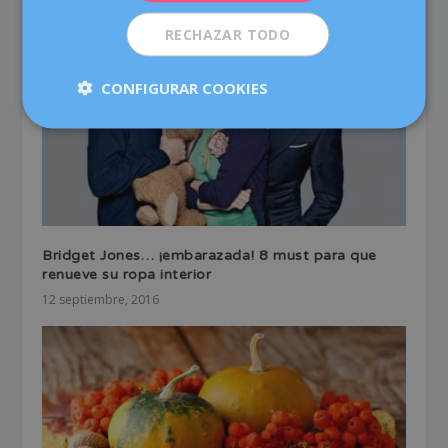
RECHAZAR TODO
CONFIGURAR COOKIES
Bridget Jones… ¡embarazada! 8 must para que
renueve su ropa interior
12 septiembre, 2016