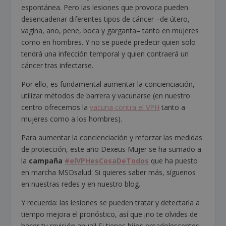
espontánea. Pero las lesiones que provoca pueden
desencadenar diferentes tipos de cáncer –de útero,
vagina, ano, pene, boca y garganta– tanto en mujeres
como en hombres. Y no se puede predecir quien solo
tendrá una infección temporal y quien contraerá un
cáncer tras infectarse.
Por ello, es fundamental aumentar la concienciación,
utilizar métodos de barrera y vacunarse (en nuestro
centro ofrecemos la
vacuna contra el VPH
tanto a
mujeres como a los hombres).
Para aumentar la concienciación y reforzar las medidas
de protección, este año Dexeus Mujer se ha sumado a
la
campaña
#elVPHesCosaDeTodos
que ha puesto
en marcha MSDsalud. Si quieres saber más, síguenos
en nuestras redes y en nuestro blog.
Y recuerda: las lesiones se pueden tratar y detectarla a
tiempo mejora el pronóstico, así que ¡no te olvides de
hacer tu revisión anual! Si tienes hijos preadolescentes