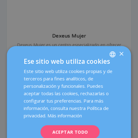
Dexeus Mujer
Dexeus Mujer es un centro especializado en ofrecer
×
atención integral a la mujer en las áreas de Obstetricia,
Ginecología y Medicina de la Reproducción, pionero en
Ese sitio web utiliza cookies
su ámbito de actuación, y con más de 80 años de
Este sitio web utiliza cookies propias y de
SPANISH
experiencia. Contamos con más de 60 médicos y
terceros para fines analíticos, de
profesionales especializados, cuyo objetivo es cuidar la
CATALÀ
personalización y funcionales. Puedes
salud de la mujer durante todas las etapas de su vida, y
ENGLISH
aceptar todas las cookies, rechazarlas o
ofrecer un tratamiento médico de alta calidad a través
configurar tus preferencias. Para más
del trabajo en equipo y las más avanzadas tecnologías.
FRENCH
información, consulta nuestra Política de
DEUTSCH
privacidad.
Más información
ITALIANO
ARTÍCULOS RELACIONADOS
ACEPTAR TODO
ESPAÑOL