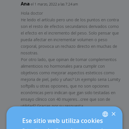
Ana
el 1 marzo, 2022 a las 7:24 am
Hola doctor
He leido el artículo pero uno de los puntos en contra
son el resto de efectos secundarios derivados como
el efecto en el incremento del peso. Solo pensar que
pueda afectar en incrementar volumen o peso
corporal, provoca un rechazo directo en muchas de
nosotras.
Por otro lado, que opinan de tomar complementos
alimenticios no hormonales para cumplir con
objetivos como mejorar aspectos esteticos como
mejoria de piel, pelo y uñas? Un ejemplo seria Lumity
softpills u otras opciones, que no son opciones
económicas pero indican que gan sido testadas en
ensayo clínico con 40 mujeres…cree que son de
utilidad? Gracias por su respuesta.
×
Ese sitio web utiliza cookies
TanIA
el 10 marzo, 2022 a las 8:41 am