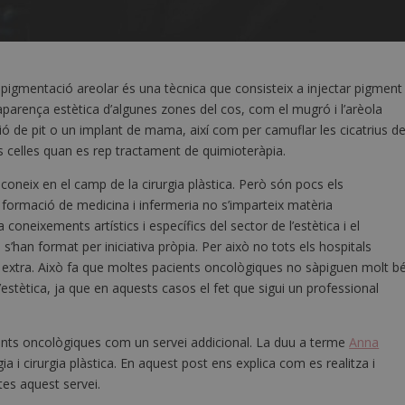
opigmentació areolar és una tècnica que consisteix a injectar pigment
 l’aparença estètica d’algunes zones del cos, com el mugró i l’arèola
 de pit o un implant de mama, així com per camuflar les cicatrius d
les celles quan es rep tractament de quimioteràpia.
oneix en el camp de la cirurgia plàstica. Però són pocs els
la formació de medicina i infermeria no s’imparteix matèria
oneixements artístics i específics del sector de l’estètica i el
 s’han format per iniciativa pròpia. Per això no tots els hospitals
t extra. Això fa que moltes pacients oncològiques no sàpiguen molt b
d’estètica, ja que en aquests casos el fet que sigui un professional
ients oncològiques com un servei addicional. La duu a terme
Anna
a i cirurgia plàstica. En aquest post ens explica com es realitza i
tes aquest servei.