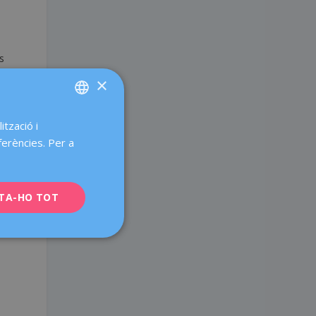
es
×
ització i
SPANISH
ferències. Per a
CATALÀ
ENGLISH
TA-HO TOT
FRENCH
DEUTSCH
ITALIANO
ESPAÑOL