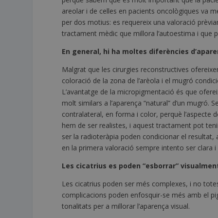
areolar i de celles en pacients oncològiques va mé
per dos motius: es requereix una valoració prèvia
tractament mèdic que millora l’autoestima i que 
En general, hi ha moltes diferències d’aparen
Malgrat que les cirurgies reconstructives ofereixen 
coloració de la zona de l’arèola i el mugró condici
L’avantatge de la micropigmentació és que ofereix
molt similars a l’aparença “natural” d’un mugró. 
contralateral, en forma i color, perquè l’aspecte d
hem de ser realistes, i aquest tractament pot teni
ser la radioteràpia poden condicionar el resultat, 
en la primera valoració sempre intento ser clara 
Les cicatrius es poden “esborrar” visualmen
Les cicatrius poden ser més complexes, i no tote
complicacions poden enfosquir-se més amb el pig
tonalitats per a millorar l’aparença visual.