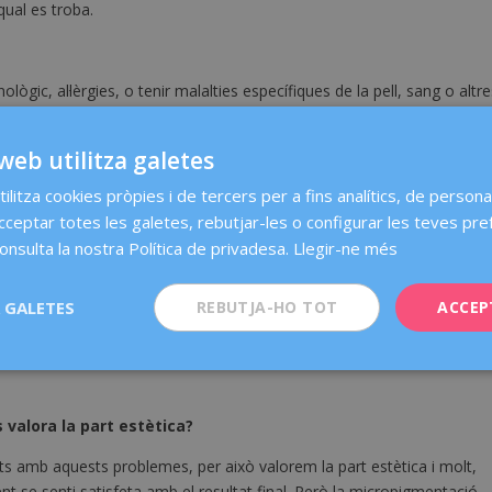
qual es troba.
ògic, al·lèrgies, o tenir malalties específiques de la pell, sang o altr
ractament o en quin moment podem realitzar-lo.
web utilitza galetes
ilitza cookies pròpies i de tercers per a fins analítics, de personal
inuts.
acceptar totes les galetes, rebutjar-les o configurar les teves pre
onsulta la nostra Política de privadesa.
Llegir-ne més
molèsties o el dolor s’aplica anestèsia local en la zona.
 GALETES
REBUTJA-HO TOT
ACCEP
tmana cal evitar suar en excés, realitzar esport i/o activitats d’aigua
s valora la part estètica?
ats amb aquests problemes, per això valorem la part estètica i molt,
 se senti satisfeta amb el resultat final. Però la micropigmentació