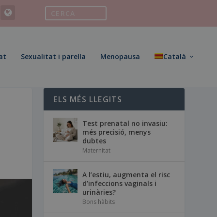
at
Sexualitat i parella
Menopausa
Català
ELS MÉS LLEGITS
Test prenatal no invasiu:
més precisió, menys
dubtes
Maternitat
A l’estiu, augmenta el risc
d’infeccions vaginals i
urinàries?
Bons hàbits