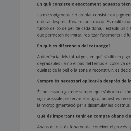
En què consisteix exactament aquesta tècn
La micropigmentació areolar consisteix a pigmentar
natural després d’una reconstrucció. Es realitza 
funció del to de pell de cada dona, i establir un di
que permeten delimitar, realitzar farciments i dif
En què es diferencia del tatuatge?
A diferència dels tatuatges, en què s’utilitzen 
degradables i amb el pas del temps el color va 
qualitat de la pell o la zona a reconstruir, es dec
Sempre és necessari aplicar-la després de 
És necessària gairebé sempre que s’aborda el c
sigui possible preservar el mugró, aquest es recon
la micropigmentació per a dissimular les cicatriu
Què és important tenir en compte abans d’a
Abans de res, és fonamental conèixer el procés qu