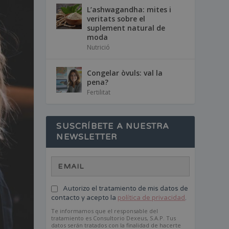
L’ashwagandha: mites i
veritats sobre el
suplement natural de
moda
Nutrició
Congelar òvuls: val la
pena?
Fertilitat
SUSCRÍBETE A NUESTRA
NEWSLETTER
Autorizo el tratamiento de mis datos de
contacto y acepto la
política de privacidad
.
Te informamos que el responsable del
tratamiento es Consultorio Dexeus, S.A.P. Tus
datos serán tratados con la finalidad de hacerte