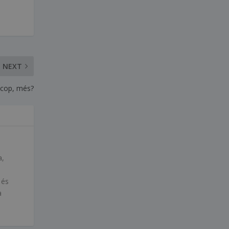
NEXT
 cop, més?
a,
 és
a