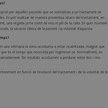
es?
opció per aquelles pacients que se sotmetran a un tractament de
lles. Es pot realitzar de manera preventiva abans del tractament, en
ent, una vegada ja ha sortit de nou el pèl de la cella. En quin moment
ls, la situació clínica de la pacient i la voluntat d’aquesta.
temps?
i en una setmana la zona acostuma a estar cicatritzada, malgrat que
er, que és el temps que necessita per regenerar-se. Normalment, es
ximadament. Els resultats acostumen a perdurar entre dos i cinc
teniment en funció de l’evolució del tractament i de la voluntat de le