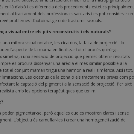
s enllà d’això i es diferencia dels procediments estètics principalmen
ment al tractament dels professionals sanitaris i es pot considerar un
prevé problemes d’autoimatge o de trastorns sexuals.
ça visual entre els pits reconstruïts i els naturals?
una millora visual notable, les cicatrius, la falta de projecció i la
onen l’aspecte de la mama en finalitzar tot el procés quirúrgic.
 simetria, i una sensació de projecció que permet obtenir resultats
Sempre es procura dissenyar una arèola el més similar possible a la
e tot el conjunt mamari tingui una harmonia real i simètrica. Així i tot,
r limitacions. Les cicatrius de la zona o els tractaments previs com po
afectant la captació del pigment i a la sensació de projecció. Per això
i realista amb les opcions terapèutiques que tenim.
t?
s poden pigmentar-se, però aquelles que es mostren clares i sense
ment. L’objectiu és camuflar-les i crear una homogeneïtzació de