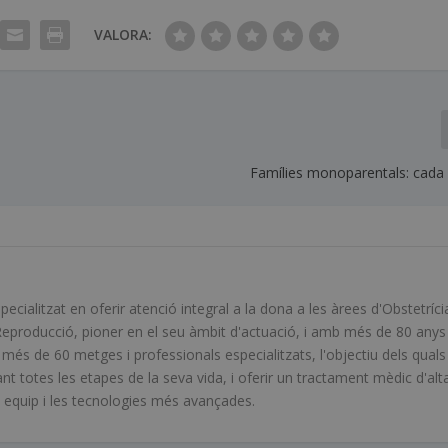
VALORA:
Famílies monoparentals: cada
ialitzat en oferir atenció integral a la dona a les àrees d'Obstetríci
Reproducció, pioner en el seu àmbit d'actuació, i amb més de 80 anys
s de 60 metges i professionals especialitzats, l'objectiu dels quals
ant totes les etapes de la seva vida, i oferir un tractament mèdic d'alt
en equip i les tecnologies més avançades.