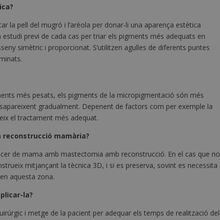
ica?
 la pell del mugró i l’arèola per donar-li una aparença estètica
un estudi previ de cada cas per triar els pigments més adequats en
sseny simètric i proporcionat. S’utilitzen agulles de diferents puntes
uminats.
pigments més pesats, els pigments de la micropigmentació són més
desapareixent gradualment. Depenent de factors com per exemple la
ideix el tractament més adequat.
la reconstrucció mamària?
àncer de mama amb mastectomia amb reconstrucció. En el cas que n
strueix mitjançant la tècnica 3D, i si es preserva, sovint es necessita
s en aquesta zona.
plicar-la?
irúrgic i metge de la pacient per adequar els temps de realització del