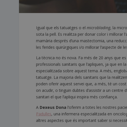
Igual que els tatuatges o el
microblading
, la micr
sota la pell. Es realitza per donar color i millorar
mamària després d’una mastectomia, una reducció
les ferides quirúrgiques i/o millorar l’aspecte de 
La tècnica no és nova. Fa més de 20 anys que es c
professionals sanitaris que l’apliquen, ja que en 
especialitzada sobre aquest tema. A més, engloba c
tatuatge. La majoria dels sanitaris que la realitzen
poden oferir aquest servei que, a més, té un cos
on acudir, o tinguin dubtes d’assistir a un centre 
sanitari el que l’apliqui inspira més confiança.
A
Dexeus Dona
l’oferim a totes les nostres pac
Padulles
, una infermera especialitzada en oncologi
altres aspectes que és important saber si necessi