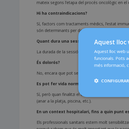
mateix segons l’etapa del procés oncològic en el 
Hi ha contraindicacions?
Sí, factors com tractaments mèdics, l’estat immunol
són determinants per decidir si està indicat el t
Aquest lloc 
Quant dura una sessió?
Aquest lloc web ut
La durada de la sessió pot oscil·lar entre 60-120 m
funcionals. Pots 
És dolorós?
més informació, c
No, encara que pot ser molest, per a prevenir les 
CONFIGURAR
Es pot fer vida normal?
Sí, però quan finalitzi el tractament durant una se
(anar a la platja, piscina, etc.).
En un context hospitalari, fins a quin punt e
Els professionals sanitaris estem molt sensibilitz
perquè sabem que és molt important que la pacient