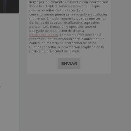
llegar periódicamente un boletín con información
sobre la actividad, servicios y novedades que
puedan resultar de tu interés. Este
consentimiento puede ser revocado en cualquier
momento. En todo momento puedes ejercer los
derechos de acceso, rectificación, supresión,
portabilidad, limitación y oposición ante el
delegado de protección de datos a
dpd@dexeus.com
. También tienes derecho a
presentar una reclamación ante la autoridad de
e
control en materia de protección de datos.
Puedes consultar la información ampliada en la
política de privacidad de la web.
ENVIAR
é