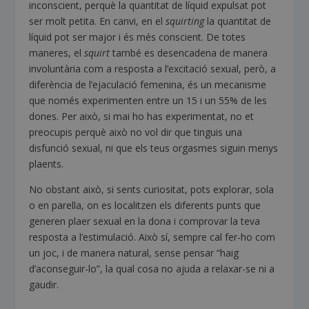
inconscient, perquè la quantitat de líquid expulsat pot
ser molt petita. En canvi, en el
squirting
la quantitat de
líquid pot ser major i és més conscient. De totes
maneres, el
squirt
també es desencadena de manera
involuntària com a resposta a l’excitació sexual, però, a
diferència de l’ejaculació femenina, és un mecanisme
que només experimenten entre un 15 i un 55% de les
dones. Per això, si mai ho has experimentat, no et
preocupis perquè això no vol dir que tinguis una
disfunció sexual, ni que els teus orgasmes siguin menys
plaents.
No obstant això, si sents curiositat, pots explorar, sola
o en parella, on es localitzen els diferents punts que
generen plaer sexual en la dona i comprovar la teva
resposta a l’estimulació. Això sí, sempre cal fer-ho com
un joc, i de manera natural, sense pensar “haig
d’aconseguir-lo”, la qual cosa no ajuda a relaxar-se ni a
gaudir.