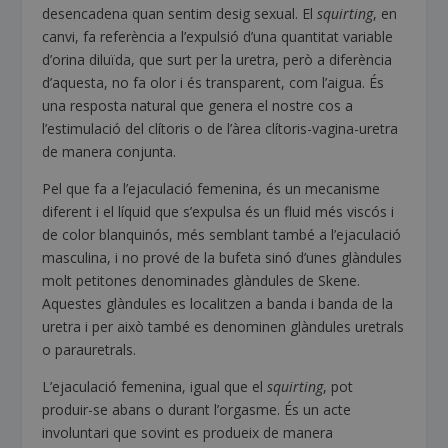
desencadena quan sentim desig sexual. El
squirting
, en
canvi, fa referència a l’expulsió d’una quantitat variable
d’orina diluïda, que surt per la uretra, però a diferència
d’aquesta, no fa olor i és transparent, com l’aigua. És
una resposta natural que genera el nostre cos a
l’estimulació del clítoris o de l’àrea clítoris-vagina-uretra
de manera conjunta.
Pel que fa a l’ejaculació femenina, és un mecanisme
diferent i el líquid que s’expulsa és un fluid més viscós i
de color blanquinós, més semblant també a l’ejaculació
masculina, i no prové de la bufeta sinó d’unes glàndules
molt petitones denominades glàndules de Skene.
Aquestes glàndules es localitzen a banda i banda de la
uretra i per això també es denominen glàndules uretrals
o parauretrals.
L’ejaculació femenina, igual que el
squirting
, pot
produir-se abans o durant l’orgasme. És un acte
involuntari que sovint es produeix de manera