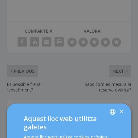
COMPARTEIX:
VALORA:
PREVIOUS
NEXT
És possible frenar
Saps com es mesura la
l’envelliment?
reserva ovàrica?
SOBRE L'AUTOR
×
Aquest lloc web utilitza
galetes
SPANISH
Aquest lloc web utilitza cookies pròpies i