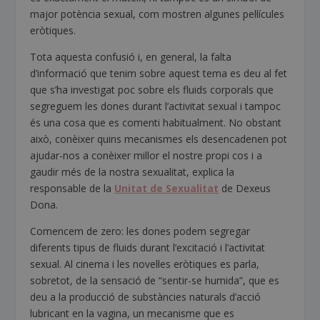
major potència sexual, com mostren algunes pel·lícules
eròtiques.
Tota aquesta confusió i, en general, la falta
d’informació que tenim sobre aquest tema es deu al fet
que s’ha investigat poc sobre els fluids corporals que
segreguem les dones durant l’activitat sexual i tampoc
és una cosa que es comenti habitualment. No obstant
això, conèixer quins mecanismes els desencadenen pot
ajudar-nos a conèixer millor el nostre propi cos i a
gaudir més de la nostra sexualitat, explica la
responsable de la
Unitat de Sexualitat
de Dexeus
Dona.
Comencem de zero: les dones podem segregar
diferents tipus de fluids durant l’excitació i l’activitat
sexual. Al cinema i les novel·les eròtiques es parla,
sobretot, de la sensació de “sentir-se humida”, que es
deu a la producció de substàncies naturals d’acció
lubricant en la vagina, un mecanisme que es