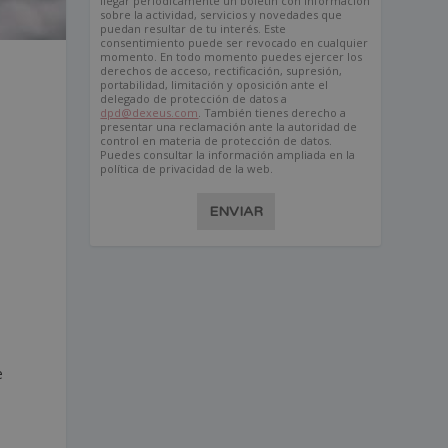
llegar periódicamente un boletín con información
sobre la actividad, servicios y novedades que
puedan resultar de tu interés. Este
consentimiento puede ser revocado en cualquier
momento. En todo momento puedes ejercer los
derechos de acceso, rectificación, supresión,
portabilidad, limitación y oposición ante el
delegado de protección de datos a
dpd@dexeus.com
. También tienes derecho a
presentar una reclamación ante la autoridad de
control en materia de protección de datos.
Puedes consultar la información ampliada en la
política de privacidad de la web.
ENVIAR
e