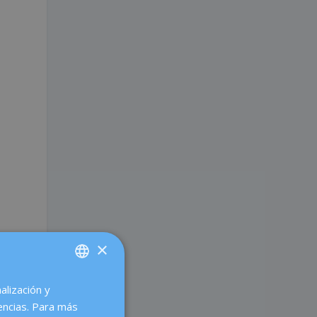
×
alización y
SPANISH
encias. Para más
CATALÀ