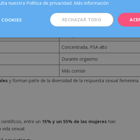
lta nuestra Política de privacidad.
Más información
0ml)
Pequeña (1-5ml)
 COOKIES
RECHAZAR TODO
ACE
dulas Skene
Glándulas Skene
Blanquecino/lechoso
Concentrada, PSA alto
Durante orgasmo
Más común
les
y forman parte de la diversidad de la respuesta sexual femenina.
científicos, entre un
15% y un 55% de las mujeres
han
vida sexual.