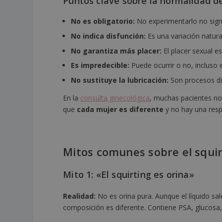
Puntos clave sobre la normalidad de
No es obligatorio:
No experimentarlo no sign
No indica disfunción:
Es una variación natura
No garantiza más placer:
El placer sexual es
Es impredecible:
Puede ocurrir o no, incluso
No sustituye la lubricación:
Son procesos di
En la
consulta ginecológica
, muchas pacientes no
que
cada mujer es diferente
y no hay una resp
Mitos comunes sobre el squir
Mito 1: «El squirting es orina»
Realidad:
No es orina pura. Aunque el líquido sa
composición es diferente. Contiene PSA, glucosa,