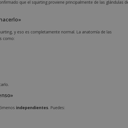
onfirmado que el squirting proviene principalmente de las glándulas d
hacerlo»
irting, y eso es completamente normal. La anatomía de las
es como:
arlo.
enso»
nómenos
independientes
. Puedes: