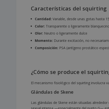
Características del squirting
Cantidad:
Variable, desde unas gotas hasta 1
Color:
Transparente o ligeramente blanquecin
Olor:
Neutro o ligeramente dulce
Momento:
Durante excitación, no necesaria
Composición:
PSA (antígeno prostático especí
¿Cómo se produce el squirtin
El mecanismo fisiológico del squirting involucra
Glándulas de Skene
Las glándulas de Skene están situadas alrededor d
sexual intensa —especialmente del punto G— estas