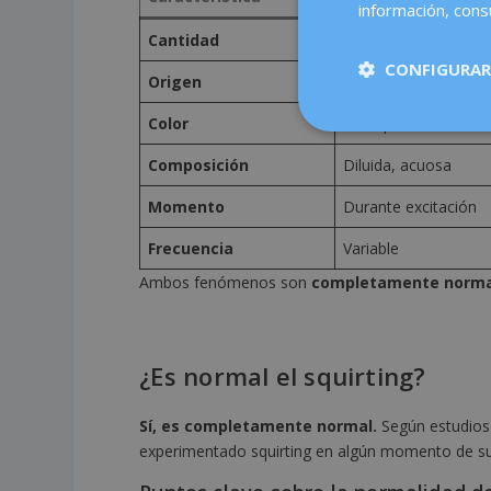
información, consu
Cantidad
Abundante (hasta 15
CONFIGURAR
Origen
Uretra/vejiga + glán
Color
Transparente
Composición
Diluida, acuosa
Momento
Durante excitación
Frecuencia
Variable
Ambos fenómenos son
completamente norma
¿Es normal el squirting?
Sí, es completamente normal.
Según estudios 
experimentado squirting en algún momento de su 