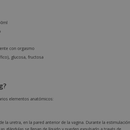
50ml
o
mente con orgasmo
fico), glucosa, fructosa
g?
 varios elementos anatómicos:
e la uretra, en la pared anterior de la vagina. Durante la estimulació
 glándulas se llenan de líquido y pueden expulsarlo a través de