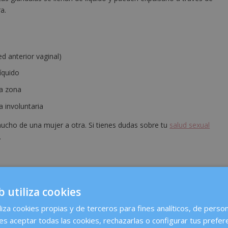
a.
d anterior vaginal)
íquido
la zona
a involuntaria
ucho de una mujer a otra. Si tienes dudas sobre tu
salud sexual
.
enina: ¿Son lo mismo?
b utiliza cookies
o se usan indistintamente, existen diferencias:
liza cookies propias y de terceros para fines analíticos, de person
es aceptar todas las cookies, rechazarlas o configurar tus prefer
Eyaculación femenina