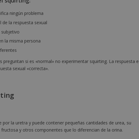
l squirting:
ifica ningún problema
l de la respuesta sexual
 subjetivo
 en la misma persona
ferentes
s preguntan si es «normal» no experimentar squirting. La respuesta e
uesta sexual «correcta».
ting
le por la uretra y puede contener pequeñas cantidades de urea, su
 fructosa y otros componentes que lo diferencian de la orina.