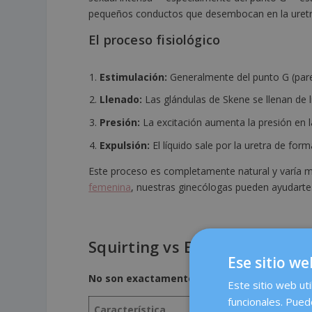
pequeños conductos que desembocan en la uretr
El proceso fisiológico
Estimulación:
Generalmente del punto G (pare
Llenado:
Las glándulas de Skene se llenan de l
Presión:
La excitación aumenta la presión en 
Expulsión:
El líquido sale por la uretra de form
Este proceso es completamente natural y varía m
femenina
, nuestras ginecólogas pueden ayudarte
Squirting vs Eyaculación fem
Ese sitio we
No son exactamente lo mismo.
Aunque a menud
Este sitio web uti
funcionales. Pued
Característica
Squirting