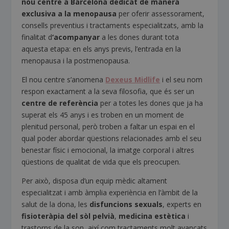
nou centre a Barcelona dedicat de manera
exclusiva a la menopausa
per oferir assessorament,
consells preventius i tractaments especialitzats, amb la
finalitat d
‘acompanyar
a les dones durant tota
aquesta etapa: en els anys previs, l’entrada en la
menopausa i la postmenopausa.
El nou centre s’anomena
Dexeus Midlife
i el seu nom
respon exactament a la seva filosofia, que és ser un
centre de referència
per a totes les dones que ja ha
superat els 45 anys i es troben en un moment de
plenitud personal, però troben a faltar un espai en el
qual poder abordar qüestions relacionades amb el seu
benestar físic i emocional, la imatge corporal i altres
qüestions de qualitat de vida que els preocupen.
Per això, disposa d’un equip mèdic altament
especialitzat i amb àmplia experiència en l’àmbit de la
salut de la dona, les
disfuncions sexuals
, experts en
fisioteràpia del sòl pelvià
,
medicina estètica
i
trastorns de la son, així com tractaments molt avançats