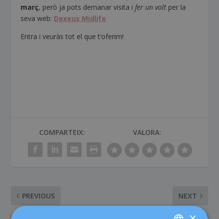
març
, però ja pots demanar visita i
fer un volt
per la
seva web:
Dexeus Midlife
Entra i veuràs tot el que t’oferim!
COMPARTEIX:
VALORA:
PREVIOUS
NEXT
×
Què saps de la torsió
Donar a llum sense por