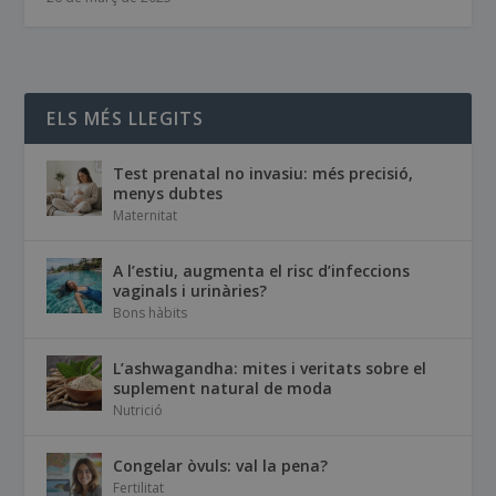
ELS MÉS LLEGITS
Test prenatal no invasiu: més precisió,
menys dubtes
Maternitat
A l’estiu, augmenta el risc d’infeccions
vaginals i urinàries?
Bons hàbits
L’ashwagandha: mites i veritats sobre el
suplement natural de moda
Nutrició
Congelar òvuls: val la pena?
Fertilitat