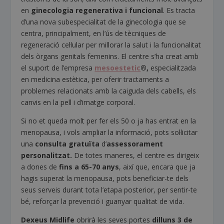
en
ginecologia regenerativa i funcional
. Es tracta
d’una nova subespecialitat de la ginecologia que se
centra, principalment, en l’ús de tècniques de
regeneració cel·lular per millorar la salut i la funcionalitat
dels òrgans genitals femenins. El centre s’ha creat amb
el suport de l’empresa
mesoestetic
®,
especialitzada
en medicina estètica, per oferir tractaments a
problemes relacionats amb la caiguda dels cabells, els
canvis en la pell i d’imatge corporal.
Si no et queda molt per fer els 50 o ja has entrat en la
menopausa, i vols ampliar la informació, pots sol·licitar
una
consulta gratuïta
d’
assessorament
personalitzat.
De totes maneres, el centre es dirigeix
a dones de
fins a 65-70 anys
, així que, encara que ja
hagis superat la menopausa, pots beneficiar-te dels
seus serveis durant tota l’etapa posterior, per sentir-te
bé, reforçar la prevenció i guanyar qualitat de vida.
Dexeus Midlife
obrirà les seves portes
dilluns 3 de