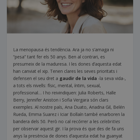
La menopausa és tendència. Ara ja no s’amaga ni
“pesa” tant fer els 50 anys. Ben al contrari, es
presumeix de la maduresa. I les dones d’aquesta edat
han canviat el xip. Tenen clares les seves prioritats i
defensen el seu dret a
gaudir de la vida
-la seva vida-,
a tots els nivells: físic, mental, íntim, sexual,
professional… I ho reivindiquen: Julia Roberts, Halle
Berry, Jennifer Aniston i Sofia Vergara són clars
exemples. Al nostre país, Ana Duato, Ariadna Gil, Belén
Rueda, Emma Suarez i Iciar Bollaín també enarboren la
bandera dels 50. Però no cal recórrer a les
celebrities
per observar aquest gir. I la prova és que des de fa uns
anys la presència de dones d’aquesta edat ha guanyat