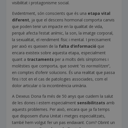
visibilitat i protagonisme social.
Evidentment, són conscients que és una
etapa vital
diferent
, ja que el descens hormonal comporta canvis
que poden tenir un impacte en la qualitat de vida,
perquè afecta l’estat anímic, la son, la imatge corporal,
la sexualitat, el rendiment físic i mental. I precisament
per això es queixen de la
falta d’informació
que
encara existeix sobre aquesta etapa, especialment
quant a
tractaments
per a molts dels símptomes i
molèsties que comporta, que sovint “
es normalitzen
”,
en comptes d’oferir solucions. És una realitat que passa
fins i tot en el cas de patologies associades, com el
dolor articular o la incontinència urinària.
A Dexeus Dona fa més de 50 anys que cuidem la salut
de les dones i estem especialment
sensibilitzats
amb
aquests problemes. Per això, encara que ja fa temps
que disposem d’una Unitat i metges especialitzats,
també hem volgut fer un pas endavant. Com? Obrint un