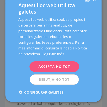
ovàrica?
Aquest lloc web utilitza
galetes
SPANISH
SOBRE L'AUTOR
Aquest lloc web utilitza cookies pròpies i
CATALÀ
de tercers per a fins analítics, de
ENGLISH
personalització i funcionals. Pots acceptar
totes les galetes, rebutjar-les o
FRENCH
configurar les teves preferències. Per a
DEUTSCH
més informació, consulta la nostra Política
Dexeus Mujer
ITALIANO
de privadesa.
Llegir-ne més
Dexeus Dona és un centre especialitzat en oferir
ESPAÑOL
atenció integral a la dona a les àrees d'Obstetrícia,
ACCEPTA-HO TOT
Ginecologia i Medicina de la Reproducció, pioner en el
seu àmbit d'actuació, i amb més de 80 anys
REBUTJA-HO TOT
d'experiència. Comptem amb més de 60 metges i
professionals especialitzats, l'objectiu dels quals és
CONFIGURAR GALETES
cuidar la salut de la dona durant totes les etapes de la
seva vida, i oferir un tractament mèdic d'alta qualitat a
través del treball en equip i les tecnologies més