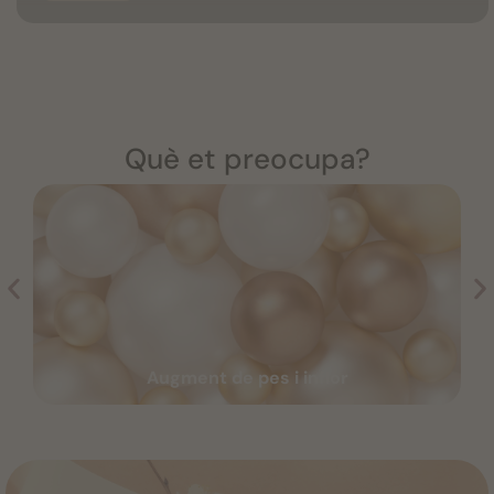
Què et preocupa?
Augment de pes i inflor
Augment de pes i inflor
Veure més