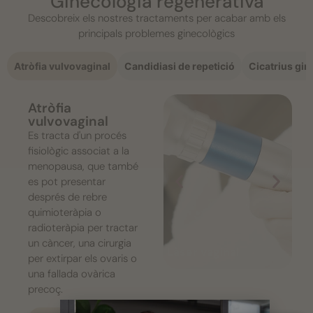
Ginecologia regenerativa
Descobreix els nostres tractaments per acabar amb els
principals problemes ginecològics
Atròfia vulvovaginal
Candidiasi de repetició
Cicatrius gi
Atròfia
vulvovaginal
Es tracta d'un procés
fisiològic associat a la
Hid
Làser vaginal
menopausa, que també
vul
El tractament amb làser
es pot presentar
indueix una resposta
El t
després de rebre
regenerativa cel·lular que
geni
Làser vaginal
Hid
afavoreix la síntesi de
és u
quimioteràpia o
vul
col·lagen i la vascularització
pode
radioteràpia per tractar
dels teixits,...
l'àrea
Hid
un càncer, una cirurgia
Làser vaginal
vul
Veure més
V
per extirpar els ovaris o
una fallada ovàrica
precoç.