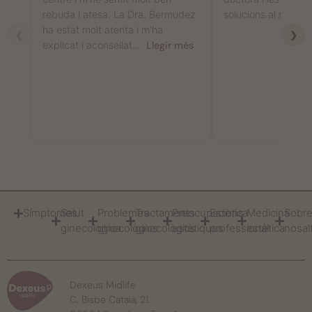
rebuda i atesa. La Dra. Bermudez
solucions al meu p
ha estat molt atenta i m'ha
❮
❯
explicat i aconsellat...
Llegir més
Símptomes
Salut
Problemes
Tractaments
Preocupacions
Estètica
Medicina
Sobr
ginecològica
ginecològics
ginecològics
estètiques
professional
estètica
nosal
Dexeus Midlife
C. Bisbe Català, 21.