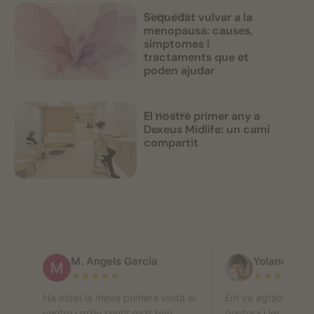
Sequedat vulvar a la
09 Abr, 2026
menopausa: causes,
símptomes i
tractaments que et
poden ajudar
El nostre primer any a
24 Mar, 2026
Dexeus Midlife: un camí
compartit
M. Angels García
Yolanda Se
★
★
★
★
★
★
★
★
★
★
Ha estat la meva primera visita al
Em va agradat molt 
centre i m'he sentit molt ben
doctora i les seves 