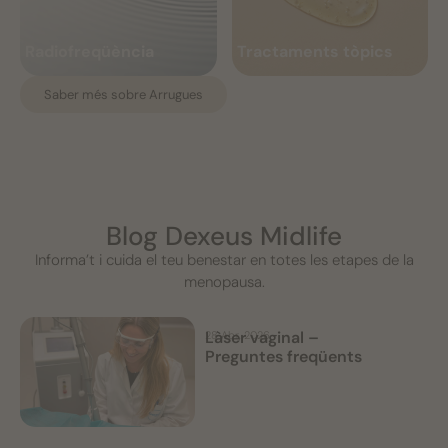
tractament per a la
professionals: les claus
tècnica medicoestètica que
cos, com ara la pèrdua
redefineix els trets, realça les...
d'hidratació,...
menopausa
i els seus beneficis
Radiofreqüència
Tractaments tòpics
Veure més
Veure més
Saber més sobre Arrugues
Blog Dexeus Midlife
Informa’t i cuida el teu benestar en totes les etapes de la
menopausa.
Làser vaginal –
28 Abr, 2026
Preguntes freqüents