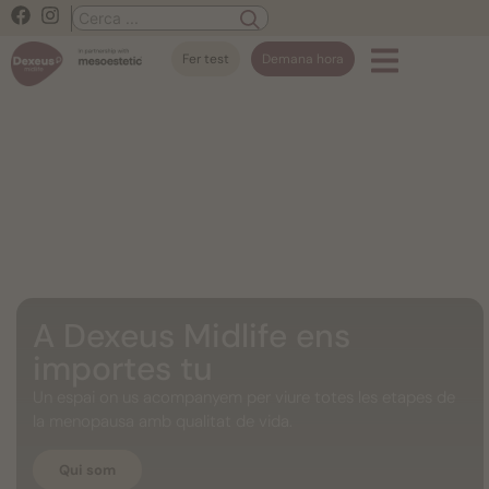
Fer test
Demana hora
A Dexeus Midlife ens
importes tu
Un espai on us acompanyem per viure totes les etapes de
la menopausa amb qualitat de vida.
Qui som