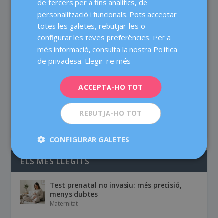
de tercers per a fins analítics, de
sigui més alta perquè moltes vegades ocorren fins i
ENGLISH
personalització i funcionals. Pots acceptar
tot abans de saber que hi ha un embaràs.En la
totes les galetes, rebutjar-les o
majoria dels casos la causa és d’origen embrionari.
FRENCH
configurar les teves preferències. Per a
L’embrió no es desenvolupa correctament o no és
DEUTSCH
més informació, consulta la nostra Política
viable, per tant, l’embaràs no progressa i el cos
ITALIANO
finalitza el procés de manera natural. Per això els
de privadesa.
Llegir-ne més
metges ho consideren un fet puntual i no li donen
ESPAÑOL
més importància. Però, què ocorre quan es produeix
ACCEPTA-HO TOT
més d’una vegada?,...
REBUTJA-HO TOT
LLEGEIX-NE MÉS
CONFIGURAR GALETES
ELS MÉS LLEGITS
Test prenatal no invasiu: més precisió,
menys dubtes
Maternitat