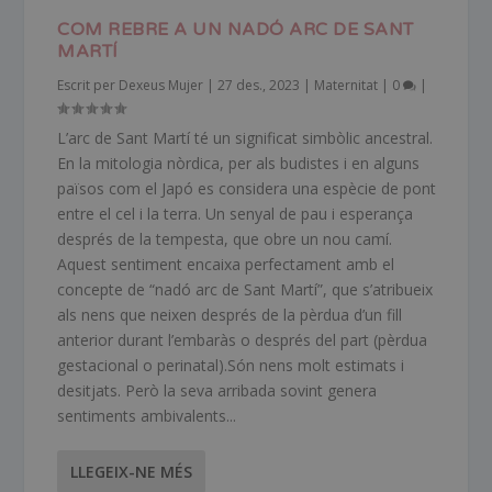
COM REBRE A UN NADÓ ARC DE SANT
MARTÍ
Escrit per
Dexeus Mujer
|
27 des., 2023
|
Maternitat
|
0
|
L’arc de Sant Martí té un significat simbòlic ancestral.
En la mitologia nòrdica, per als budistes i en alguns
països com el Japó es considera una espècie de pont
entre el cel i la terra. Un senyal de pau i esperança
després de la tempesta, que obre un nou camí.
Aquest sentiment encaixa perfectament amb el
concepte de “nadó arc de Sant Martí”, que s’atribueix
als nens que neixen després de la pèrdua d’un fill
anterior durant l’embaràs o després del part (pèrdua
gestacional o perinatal).Són nens molt estimats i
desitjats. Però la seva arribada sovint genera
sentiments ambivalents...
LLEGEIX-NE MÉS