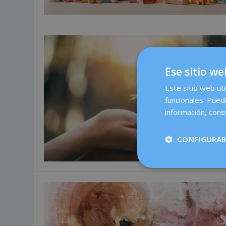
Ese sitio we
Este sitio web uti
funcionales. Pued
información, consu
CONFIGURAR