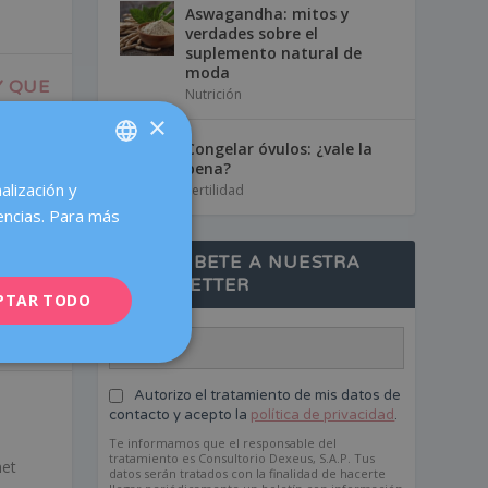
Aswagandha: mitos y
verdades sobre el
suplemento natural de
moda
Y QUE
Nutrición
×
Congelar óvulos: ¿vale la
pena?
alcula
alización y
SPANISH
Fertilidad
encias. Para más
CATALÀ
SUSCRÍBETE A NUESTRA
ENGLISH
NEWSLETTER
PTAR TODO
FRENCH
DEUTSCH
ITALIANO
Autorizo el tratamiento de mis datos de
ESPAÑOL
contacto y acepto la
política de privacidad
.
Te informamos que el responsable del
tratamiento es Consultorio Dexeus, S.A.P. Tus
net
datos serán tratados con la finalidad de hacerte