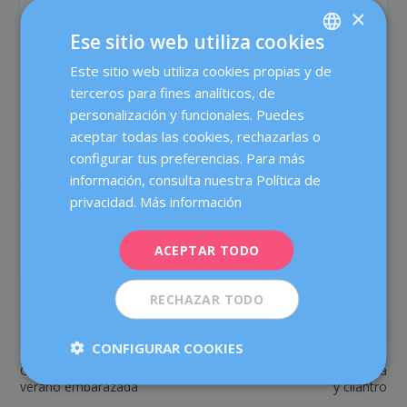
Si os interesa ampliar la información, podéis pedir una
×
primera visita para consultar todas las dudas. Va muy
Ese sitio web utiliza cookies
bien, porque también permite valorar mejor si esta
técnica puede ser la más adecuada para vosotras y
Este sitio web utiliza cookies propias y de
SPANISH
cuáles son las posibilidades de éxito en cada caso.
terceros para fines analíticos, de
CATALÀ
personalización y funcionales. Puedes
ENGLISH
aceptar todas las cookies, rechazarlas o
configurar tus preferencias. Para más
FRENCH
información, consulta nuestra Política de
DEUTSCH
privacidad.
Más información
COMPARTIR:
VALORACIÓN:
ITALIANO
ACEPTAR TODO
ESPAÑOL
RECHAZAR TODO
ANTERIOR
SIGUIENTE
CONFIGURAR COOKIES
Consejos para sobrevivir al
Ceviche de corvina con lima
verano embarazada
y cilantro