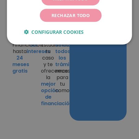
de
financiación
RECHAZAR TODO
CONFIGURAR COOKIES
Financiación
Sin
Estudiamos
Realizamos
hasta
intereses
tu
todos
24
caso
los
meses
y te
trámites
gratis
ofrecemos
necesarios
la
para
mejor
tu
opción
comodidad
de
financiación