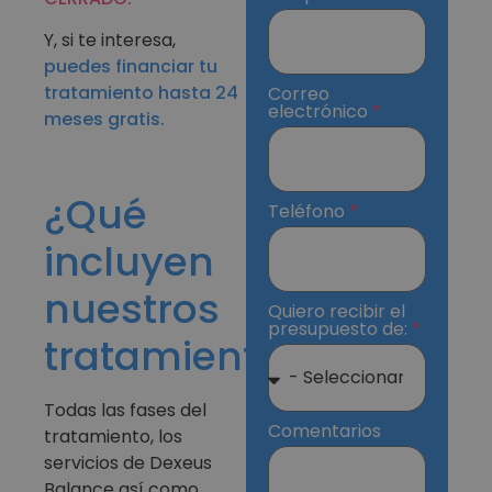
Y, si te interesa,
puedes financiar tu
tratamiento hasta 24
Correo
electrónico
meses gratis.
¿Qué
Teléfono
incluyen
nuestros
Quiero recibir el
presupuesto de:
tratamientos?
Todas las fases del
Comentarios
tratamiento, los
servicios de Dexeus
Balance así como