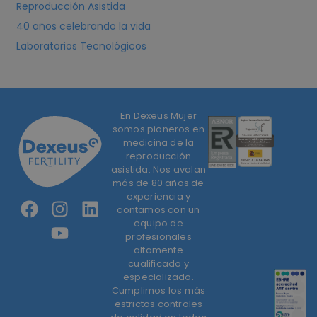
Reproducción Asistida
40 años celebrando la vida
Laboratorios Tecnológicos
En Dexeus Mujer
somos pioneros en
medicina de la
reproducción
asistida. Nos avalan
más de 80 años de
experiencia y
contamos con un
equipo de
profesionales
altamente
cualificado y
especializado.
Cumplimos los más
estrictos controles