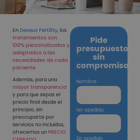
En
Dexeus Fertility
, los
tratamientos son
Pide
100% personalizados y
presupuesto
adaptados a las
sin
necesidades de cada
compromiso
paciente.
Además, para una
Nombre
mayor transparencia
y para que sepas el
precio final desde el
principio, sin
1er apellido
preocuparte por
servicios no incluidos,
ofrecemos un
PRECIO
2o apellido
CERRADO.