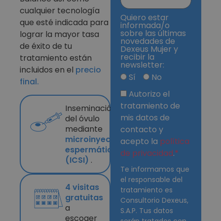
cualquier tecnología
Quiero estar
que esté indicada para
informada/o
sobre las últimas
lograr la mayor tasa
novedades de
de éxito de tu
Dexeus Mujer y
recibir la
tratamiento están
newsletter:
incluidos en el
precio
Sí
No
final.
Autorizo el
tratamiento de
Inseminación
mis datos de
del óvulo
mediante
contacto y
microinyección
acepto la
política
espermática
de privacidad
.
(ICSI)
.
Te informamos que
el responsable del
4 visitas
tratamiento es
gratuitas
Consultorio Dexeus,
a
S.A.P. Tus datos
escoger
serán tratados con