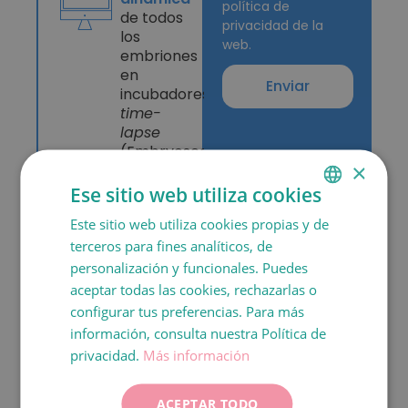
política de
de todos
privacidad de la
los
web.
embriones
en
Enviar
incubadores
time-
lapse
(Embryoscope
×
® o Geri
®).
Ese sitio web utiliza cookies
Este sitio web utiliza cookies propias y de
SPANISH
terceros para fines analíticos, de
En Dexeus
CATALÀ
personalización y funcionales. Puedes
Fertility te
ENGLISH
aceptar todas las cookies, rechazarlas o
ofrecemos
configurar tus preferencias. Para más
FRANÇAIS
las
información, consulta nuestra Política de
ITALIANO
privacidad.
Más información
mejores
DEUTSCH
condiciones
ACEPTAR TODO
ESPAÑOL