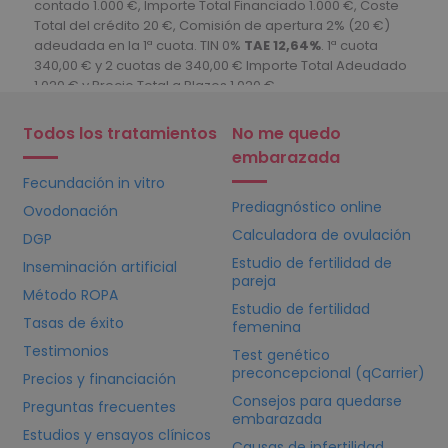
Todos los tratamientos
No me quedo
embarazada
Fecundación in vitro
Prediagnóstico online
Ovodonación
Calculadora de ovulación
DGP
Estudio de fertilidad de
Inseminación artificial
pareja
Método ROPA
Estudio de fertilidad
Tasas de éxito
femenina
Testimonios
Test genético
preconcepcional (qCarrier)
Precios y financiación
Consejos para quedarse
Preguntas frecuentes
embarazada
Estudios y ensayos clínicos
Causas de infertilidad