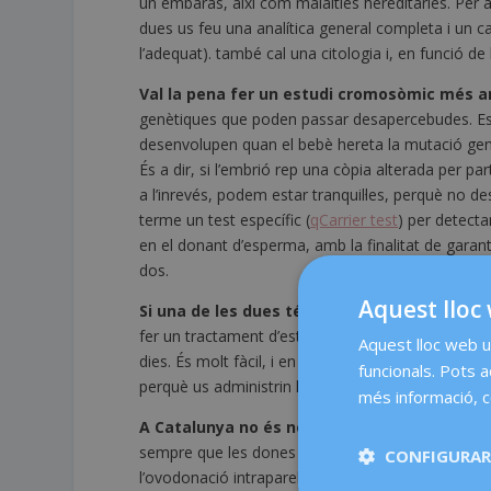
un embaràs, així com malalties hereditàries. Per 
dues us feu una analítica general completa i un 
l’adequat). també cal una citologia i, en funció d
Val la pena fer un estudi cromosòmic més am
genètiques que poden passar desapercebudes. Es 
desenvolupen quan el bebè hereta la mutació genè
És a dir, si l’embrió rep una còpia alterada per pa
a l’inrevés, podem estar tranquil·les, perquè no 
terme un test específic (
qCarrier test
) per detecta
en el donant d’esperma, amb la finalitat de garan
dos.
Aquest lloc 
Si una de les dues té fòbia a les agulles
. És 
fer un tractament d’estimulació ovàrica que reque
Aquest lloc web ut
dies. És molt fàcil, i en la consulta us expliquem
funcionals. Pots 
perquè us administrin la medicació fins que tingue
més informació, c
A Catalunya no és necessari estar casada
. 
sempre que les dones estiguin legalment casades.
CONFIGURAR
l’ovodonació intraparella sense estar casades, enc