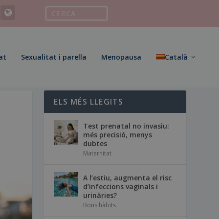
at
Sexualitat i parella
Menopausa
Català
ELS MÉS LLEGITS
Test prenatal no invasiu:
més precisió, menys
dubtes
Maternitat
A l’estiu, augmenta el risc
d’infeccions vaginals i
urinàries?
Bons hàbits