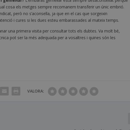
i gemel·lar?
L’embaràs gemel·lar està sempre desaconsellat perquè
 qual cosa els metges sempre recomanem transferir un únic embrió.
ndicat, però no s’aconsella, ja que en el cas que sorgeixin
tenció i cures si les dues esteu embarassades al mateix temps.
nar una primera visita per consultar tots els dubtes. Va molt bé,
nica pot ser la més adequada per a vosaltres i quines són les
VALORA: