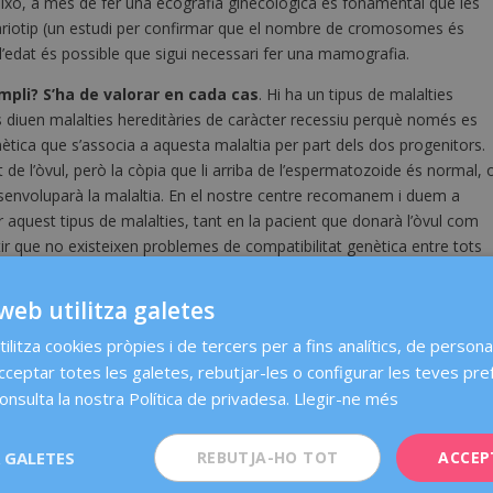
això, a més de fer una ecografia ginecològica és fonamental que les
cariotip (un estudi per confirmar que el nombre de cromosomes és
e l’edat és possible que sigui necessari fer una mamografia.
pli? S’ha de valorar en cada cas
. Hi ha un tipus de malalties
diuen malalties hereditàries de caràcter recessiu perquè només es
tica que s’associa a aquesta malaltia per part dels dos progenitors.
rt de l’òvul, però la còpia que li arriba de l’espermatozoide és normal, 
desenvoluparà la malaltia. En el nostre centre recomanem i duem a
r aquest tipus de malalties, tant en la pacient que donarà l’òvul com
tir que no existeixen problemes de compatibilitat genètica entre tots
web utilitza galetes
important que ho tingueu en compte, perquè per a donar els òvuls cal
reix administrar la medicació a través d’una injecció durant uns 12
ilitza cookies pròpies i de tercers per a fins analítics, de personal
 com fer-ho. De totes maneres, si us supera, podeu venir al centre
acceptar totes les galetes, rebutjar-les o configurar les teves pre
u la confiança per fer-ho vosaltres.
onsulta la nostra Política de privadesa.
Llegir-ne més
A Espanya, aquesta tècnica només es practica en centres privats i
 Però Catalunya és una excepció, ja que el Codi Civil Català permet
 GALETES
REBUTJA-HO TOT
ACCEP
ara que haureu d’acreditar el veïnatge civil català.