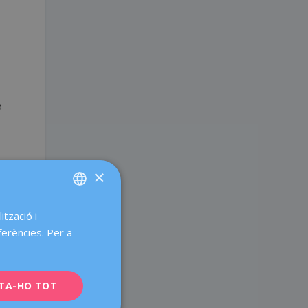
o
×
ització i
SPANISH
ferències. Per a
CATALÀ
ENGLISH
TA-HO TOT
FRENCH
DEUTSCH