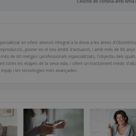
Ceviche de corbina amb llima 
ialitzat en oferir atenció integral a la dona a les àrees d'Obstetríci
Reproducció, pioner en el seu àmbit d'actuació, i amb més de 80 anys
s de 60 metges i professionals especialitzats, l'objectiu dels quals
ant totes les etapes de la seva vida, i oferir un tractament mèdic d'alt
en equip i les tecnologies més avançades.