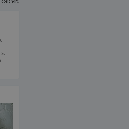
i coriandre
a,
 és
a