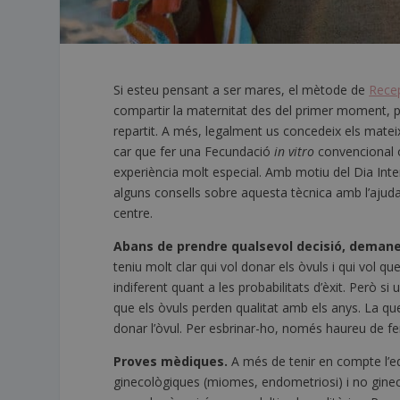
Si esteu pensant a ser mares, el mètode de
Recep
compartir la maternitat des del primer moment, pot
repartit. A més, legalment us concedeix els mateix
car que fer una Fecundació
in vitro
convencional 
experiència molt especial. Amb motiu del Dia Int
alguns consells sobre aquesta tècnica amb l’ajud
centre.
Abans de prendre qualsevol decisió, demaneu
teniu molt clar qui vol donar els òvuls i qui vol
indiferent quant a les probabilitats d’èxit. Però s
que els òvuls perden qualitat amb els anys. La que
donar l’òvul. Per esbrinar-ho, només haureu de fer
Proves mèdiques.
A més de tenir en compte l’eda
ginecològiques (miomes, endometriosi) i no ginecol