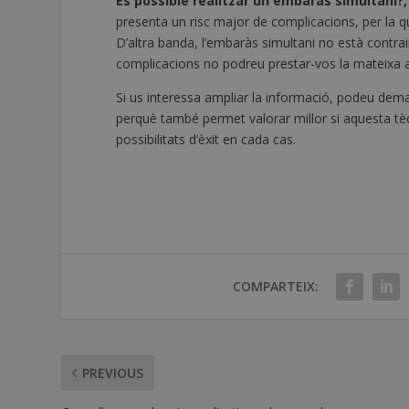
És possible realitzar un embaràs simultani?, 
presenta un risc major de complicacions, per la
D’altra banda, l’embaràs simultani no està contrai
complicacions no podreu prestar-vos la mateixa a
Si us interessa ampliar la informació, podeu dema
perquè també permet valorar millor si aquesta tèc
possibilitats d’èxit en cada cas.
COMPARTEIX:
PREVIOUS