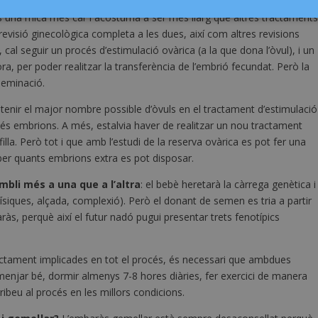
s una mica més car i acostuma a ser més llarg que altres tractament
evisió ginecològica completa a les dues, així com altres revisions
cal seguir un procés d’estimulació ovàrica (a la que dona l’òvul), i un
ra, per poder realitzar la transferència de l’embrió fecundat. Però la
seminació.
btenir el major nombre possible d’òvuls en el tractament d’estimulació
més embrions. A més, estalvia haver de realitzar un nou tractament
filla. Però tot i que amb l’estudi de la reserva ovàrica es pot fer una
ber quants embrions extra es pot disposar.
sembli més a una que a l’altra
: el bebè heretarà la càrrega genètica i
 físiques, alçada, complexió). Però el donant de semen es tria a partir
ràs, perquè així el futur nadó pugui presentar trets fenotípics
ectament implicades en tot el procés, és necessari que ambdues
enjar bé, dormir almenys 7-8 hores diàries, fer exercici de manera
beu al procés en les millors condicions.