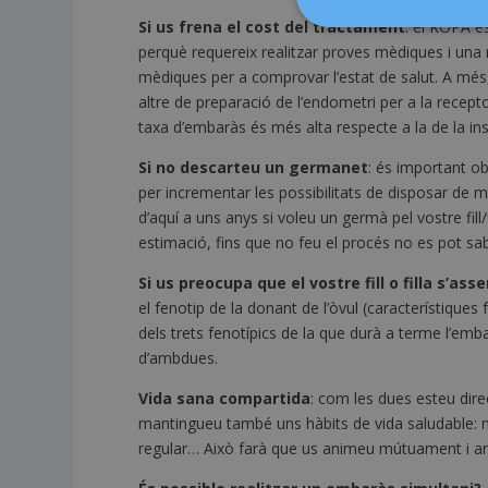
Si us frena el cost del tractament
: el ROPA é
perquè requereix realitzar proves mèdiques i una r
mèdiques per a comprovar l’estat de salut. A més, 
altre de preparació de l’endometri per a la recepto
taxa d’embaràs és més alta respecte a la de la in
Si no descarteu un germanet
: és important o
per incrementar les possibilitats de disposar de 
d’aquí a uns anys si voleu un germà pel vostre fill/
estimació, fins que no feu el procés no es pot sa
Si us preocupa que el vostre fill o filla s’as
el fenotip de la donant de l’òvul (característiques
dels trets fenotípics de la que durà a terme l’emba
d’ambdues.
Vida sana compartida
: com les dues esteu dir
mantingueu també uns hàbits de vida saludable: m
regular… Això farà que us animeu mútuament i arri