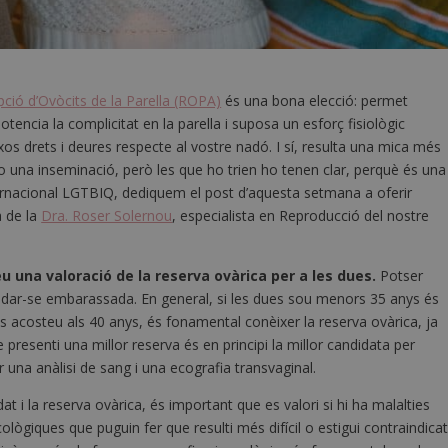
ció d’Ovòcits de la Parella (ROPA)
és una bona elecció: permet
encia la complicitat en la parella i suposa un esforç fisiològic
os drets i deures respecte al vostre nadó. I sí, resulta una mica més
o una inseminació, però les que ho trien ho tenen clar, perquè és una
ernacional LGTBIQ, dediquem el post d’aquesta setmana a oferir
a de la
Dra. Roser Solernou
, especialista en Reproducció del nostre
 una valoració de la reserva ovàrica per a les dues.
Potser
 quedar-se embarassada. En general, si les dues sou menors 35 anys és
i us acosteu als 40 anys, és fonamental conèixer la reserva ovàrica, ja
 presenti una millor reserva és en principi la millor candidata per
 una anàlisi de sang i una ecografia transvaginal.
t i la reserva ovàrica, és important que es valori si hi ha malalties
ògiques que puguin fer que resulti més difícil o estigui contraindica