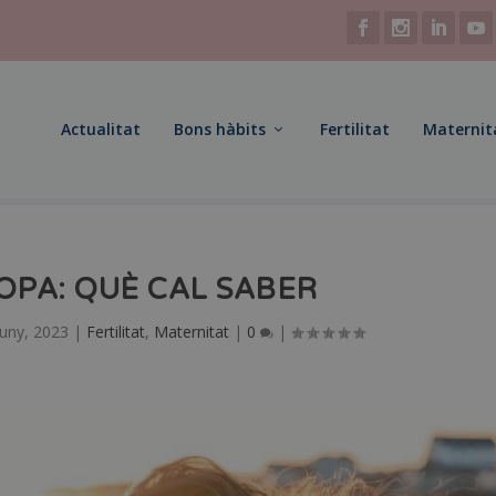
Actualitat
Bons hàbits
Fertilitat
Maternit
PA: QUÈ CAL SABER
juny, 2023
|
Fertilitat
,
Maternitat
|
0
|