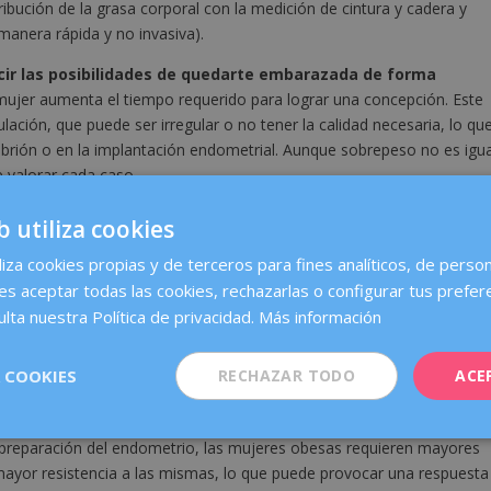
ibución de la grasa corporal con la medición de cintura y cadera y
manera rápida y no invasiva).
cir las posibilidades de quedarte embarazada de forma
 mujer aumenta el tiempo requerido para lograr una concepción. Este
lación, que puede ser irregular o no tener la calidad necesaria, lo qu
brión o en la implantación endometrial. Aunque sobrepeso no es igua
valorar cada caso.
ertilidad?
El cambio endocrino más importante que produce la
b utiliza cookies
a y la resistencia a la misma, lo que conlleva a alteraciones en
liza cookies propias y de terceros para fines analíticos, de person
 puede producir alteraciones metabólicas.
es aceptar todas las cookies, rechazarlas o configurar tus prefer
strógenos son las hormonas sexuales producidas en las mujeres. Se
lta nuestra Política de privacidad.
Más información
ién en las glándulas suprarrenales y en el tejido adiposo o graso.
es más altos de esta hormona, lo que puede desencadenar un
 COOKIES
RECHAZAR TODO
ACE
o puede afectar a los tratamientos de reproducción asistida?
e preparación del endometrio, las mujeres obesas requieren mayores
ayor resistencia a las mismas, lo que puede provocar una respuesta