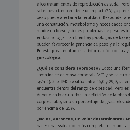
a los tratamientos de reproducción asistida. Per
sobrepeso también tiene un impacto? Y, ¿a partir
peso puede afectar a la fertilidad? Responder a 
una constitución, metabolismo y necesidades ener
madre en breve y tienes problemas de peso es im
endocrinología. También hay patologías de base y
pueden favorecer la ganancia de peso y a la regu
En este post ampliamos la información con la ay
ginecológica.
¿Qué se considera sobrepeso?
Existe una fórm
llama índice de masa corporal (IMC) y se calcula d
kg/m
2
). Si el IMC se sitúa entre 25,0 y 29,9, se 
encuentra dentro del rango de obesidad. Pero es 
Aunque en la actualidad, la definición de la obe
corporal alto, sino un porcentaje de grasa eleva
por encima del 25%.
¿No es, entonces, un valor determinante?
No
hacer una evaluación más completa, de manera con