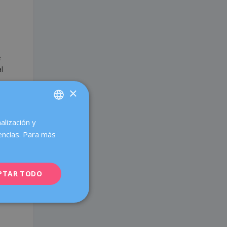
e
l
×
alización y
SPANISH
encias. Para más
CATALÀ
ENGLISH
PTAR TODO
FRENCH
DEUTSCH
ITALIANO
ESPAÑOL