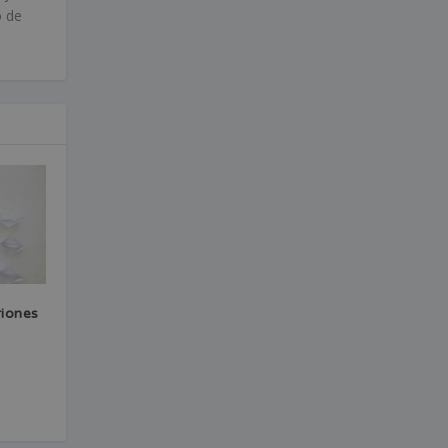
o de
riones