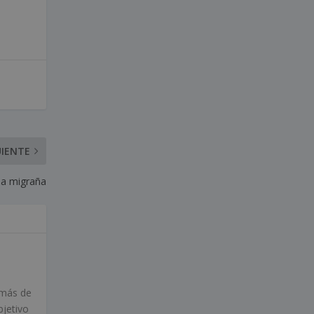
UIENTE
la migraña
 más de
bjetivo