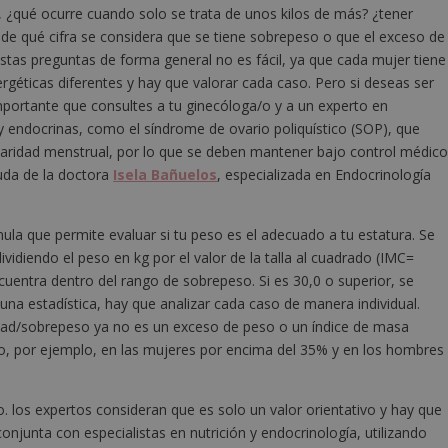
o, ¿qué ocurre cuando solo se trata de unos kilos de más? ¿tener
 de qué cifra se considera que se tiene sobrepeso o que el exceso de
estas preguntas de forma general no es fácil, ya que cada mujer tiene
géticas diferentes y hay que valorar cada caso. Pero si deseas ser
portante que consultes a tu ginecóloga/o y a un experto en
 endocrinas, como el síndrome de ovario poliquístico (SOP), que
laridad menstrual, por lo que se deben mantener bajo control médico
uda de la doctora
Isela Bañuelos
, especializada en Endocrinología
ula que permite evaluar si tu peso es el adecuado a tu estatura. Se
ividiendo el peso en kg por el valor de la talla al cuadrado (IMC=
encuentra dentro del rango de sobrepeso. Si es 30,0 o superior, se
una estadística, hay que analizar cada caso de manera individual.
sidad/sobrepeso ya no es un exceso de peso o un índice de masa
do, por ejemplo, en las mujeres por encima del 35% y en los hombres
. los expertos consideran que es solo un valor orientativo y hay que
junta con especialistas en nutrición y endocrinología, utilizando