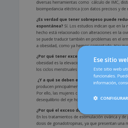
diversas herramientas como cálculo de IMC, distr
bioimpedancia eléctrica (con datos precisos y de 
¿Es verdad que tener sobrepeso puede redu
espontánea?
Sí. Los estudios indican que en la
hecho está relacionado con alteraciones en la ovu
se puede traducir también en problemas en el em
a obesidad, como ya hemos comentado. Hay que 
¿Por qué tener exceso de peso afecta a la f
Ese sitio we
obesidad es la elevación del nivel basal de insulin
Este sitio web uti
los ciclos menstruales y en la ovulación. También
funcionales. Pued
¿Y a qué se deben estas alteraciones?
Los e
información, consu
producen principalmente en los ovarios, pero tamb
Por ello, las mujeres con obesidad tienen nivel
CONFIGURAR
desequilibrio del eje hormonal.
¿Por qué el exceso de peso también afecta 
En los tratamientos de estimulación ovárica y d
dosis de gonadotropinas, ya que presentan una m