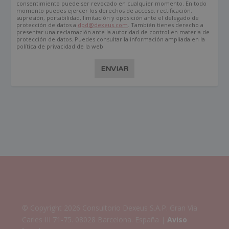
consentimiento puede ser revocado en cualquier momento. En todo
momento puedes ejercer los derechos de acceso, rectificación,
supresión, portabilidad, limitación y oposición ante el delegado de
protección de datos a
dpd@dexeus.com
. También tienes derecho a
presentar una reclamación ante la autoridad de control en materia de
protección de datos. Puedes consultar la información ampliada en la
política de privacidad de la web.
ENVIAR
© Copyright 2026 Consultorio Dexeus S.A.P. Gran Via
Carles III 71-75. 08028 Barcelona. España |
Aviso