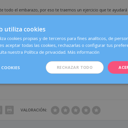
e todo el embarazo, por eso te traemos un ejercicio que te ayudará
 perineo favorece su flexibilidad y reduce las posibilidades de
b utiliza cookies
 a diario estarás más preparada para intentar tener un parto lo más
liza cookies propias y de terceros para fines analíticos, de person
es aceptar todas las cookies, rechazarlas o configurar tus prefer
rto, por eso deberás realizarlo diariamente a partir de la semana 32
lta nuestra Política de privacidad.
Más información
e de tu rutina y ¡prepárate para uno de los momentos más especiales
 COOKIES
RECHAZAR TODO
ACE
VALORACIÓN: