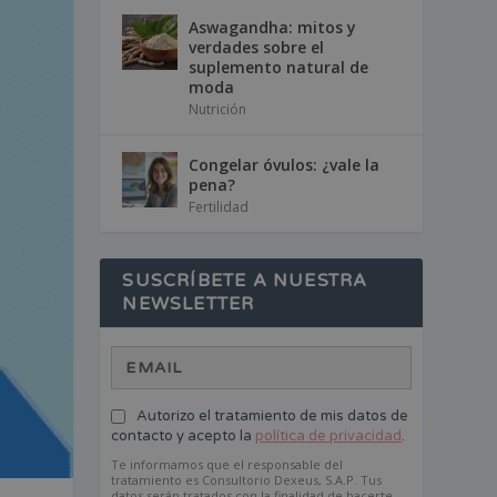
Aswagandha: mitos y
verdades sobre el
suplemento natural de
moda
Nutrición
Congelar óvulos: ¿vale la
pena?
Fertilidad
SUSCRÍBETE A NUESTRA
NEWSLETTER
Autorizo el tratamiento de mis datos de
contacto y acepto la
política de privacidad
.
Te informamos que el responsable del
tratamiento es Consultorio Dexeus, S.A.P. Tus
datos serán tratados con la finalidad de hacerte