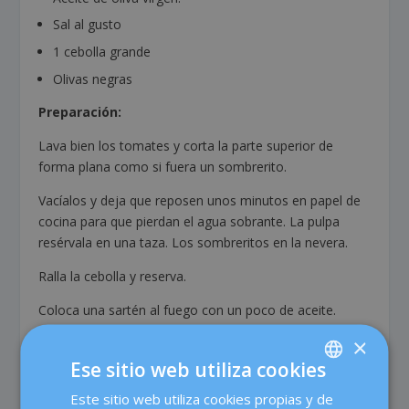
Sal al gusto
1 cebolla grande
Olivas negras
Preparación:
Lava bien los tomates y corta la parte superior de
forma plana como si fuera un sombrerito.
Vacíalos y deja que reposen unos minutos en papel de
cocina para que pierdan el agua sobrante. La pulpa
resérvala en una taza. Los sombreritos en la nevera.
Ralla la cebolla y reserva.
Coloca una sartén al fuego con un poco de aceite.
Cuando esté caliente vierte la cebolla y deja que se fría
×
a fuego suave. Cuando se haya dorado añade la pulpa
Ese sitio web utiliza cookies
del tomate y deja que se cueza lentamente. En un cazo
calienta un poco de agua mineral o caldo de verduras .
Este sitio web utiliza cookies propias y de
SPANISH