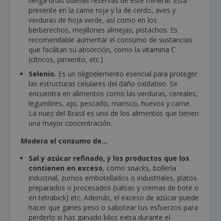
tenga unas buenas reservas de este mineral. Está
presente en la carne roja y la de cerdo, aves y
verduras de hoja verde, así como en los
berberechos, mejillones almejas, pistachos. Es
recomendable aumentar el consumo de sustancias
que facilitan su absorción, como la vitamina C
(cítricos, pimiento, etc.)
Selenio.
Es un oligoelemento esencial para proteger
las estructuras celulares del daño oxidativo. Se
encuentra en alimentos como las verduras, cereales,
legumbres, ajo, pescado, marisco, huevos y carne.
La nuez del Brasil es uno de los alimentos que tienen
una mayor concentración.
Modera el consumo de…
Sal y azúcar refinado, y los productos que los
contienen en exceso
, como snacks, bollería
industrial, zumos embotellados o industriales, platos
preparados o procesados (salsas y cremas de bote o
en tetrabick) etc. Además, el exceso de azúcar puede
hacer que ganes peso o sabotear tus esfuerzos para
perderlo si has ganado kilos extra durante el