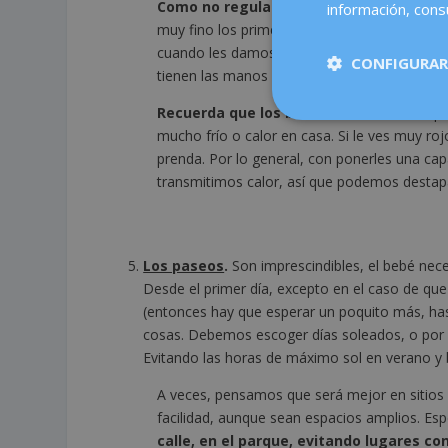
Como no regulan bien la temperatura
du
información, consu
muy fino los primeros días. También hay que 
cuando les damos de comer o los tenemos enc
CONFIGURAR
tienen las manos y los pies más fríos, es nor
Recuerda que los bebés no sudan
, así q
mucho frío o calor en casa. Si le ves muy rojo
prenda. Por lo general, con ponerles una cap
transmitimos calor, así que podemos destap
Los paseos
.
Son imprescindibles, el bebé nece
Desde el primer día, excepto en el caso de qu
(entonces hay que esperar un poquito más, has
cosas. Debemos escoger días soleados, o por lo 
Evitando las horas de máximo sol en verano y 
A veces, pensamos que será mejor en sitios 
facilidad, aunque sean espacios amplios. Es
calle, en el parque, evitando lugares c