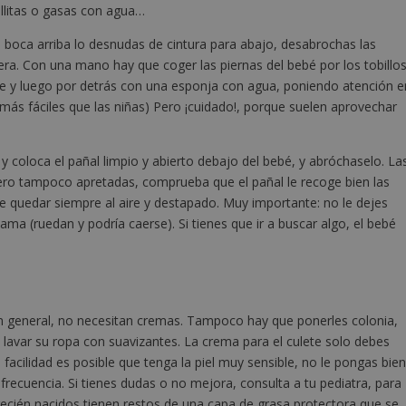
llitas o gasas con agua…
 boca arriba lo desnudas de cintura para abajo, desabrochas las
ntera. Con una mano hay que coger las piernas del bebé por los tobillo
nte y luego por detrás con una esponja con agua, poniendo atención e
 más fáciles que las niñas) Pero ¡cuidado!, porque suelen aprovechar
a y coloca el pañal limpio y abierto debajo del bebé, y abróchaselo. La
ero tampoco apretadas, comprueba que el pañal le recoge bien las
be quedar siempre al aire y destapado. Muy importante: no le dejes
ma (ruedan y podría caerse). Si tienes que ir a buscar algo, el bebé
n general, no necesitan cremas. Tampoco hay que ponerles colonia,
s lavar su ropa con suavizantes. La crema para el culete solo debes
a con facilidad es posible que tenga la piel muy sensible, no le pongas bie
frecuencia. Si tienes dudas o no mejora, consulta a tu pediatra, para
cién nacidos tienen restos de una capa de grasa protectora que se