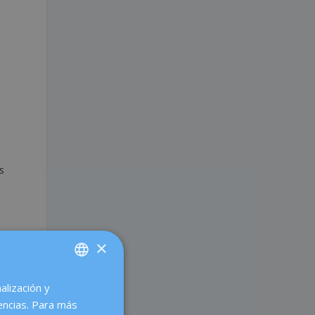
e
s
×
alización y
SPANISH
encias. Para más
CATALÀ