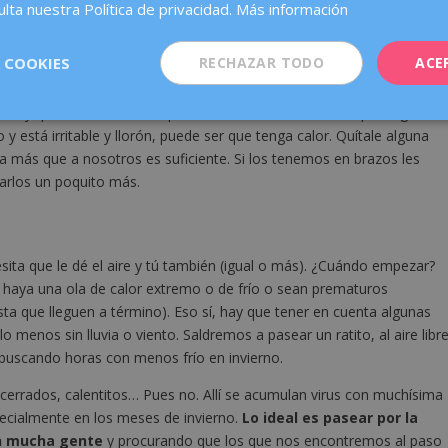
rante las primeras horas, puedes ponerle algún gorrito de algodón
lta nuestra Política de privacidad.
Más información
tener un arrullo suave tipo muselina o algodón fino para taparle
ima, y otro más gordito para la cuna. En general, los primeros día
 COOKIES
RECHAZAR TODO
ACE
mal.
ue hay que controlar la temperatura ambiente, evitando que haga
 y está irritable y llorón, puede ser que tenga calor. Quítale alguna
a más que a nosotros es suficiente. Si los tenemos en brazos les
arlos un poquito más.
sita que le dé el aire y tú también (igual o más). ¿Cuándo empezar?
e haya una ola de calor extremo o de frío o sean prematuros
ta que lleguen a término). Eso sí, hay que tener en cuenta algunas
menos sin lluvia o viento. Saldremos a pasear un ratito, al aire libre
buscando horas con menos frío en invierno.
cerrados, calentitos… Pues no. Allí se acumulan virus con muchísima
pecialmente en los meses de invierno.
Lo ideal es pasear por la
on mucha gente
y procurando que los que nos encontremos al paso