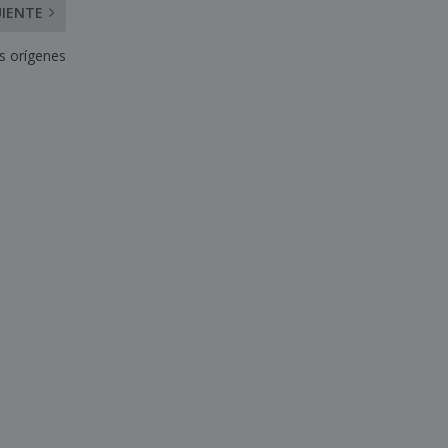
UIENTE
us orígenes