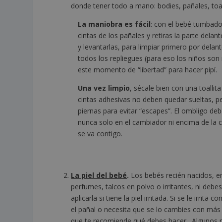
donde tener todo a mano: bodies, pañales, toa
La maniobra es fácil
: con el bebé tumbado
cintas de los pañales y retiras la parte dela
y levantarlas, para limpiar primero por dela
todos los repliegues (para eso los niños son
este momento de “libertad” para hacer pipí.
Una vez limpio
, sécale bien con una toallit
cintas adhesivas no deben quedar sueltas, p
piernas para evitar “escapes”. El ombligo de
nunca solo en el cambiador ni encima de la ca
se va contigo.
La piel del bebé
.
Los bebés recién nacidos, e
perfumes, talcos en polvo o irritantes, ni debe
aplicarla si tiene la piel irritada. Si se le irrit
el pañal o necesita que se lo cambies con más 
que te recomiende qué debes hacer. Algunos re