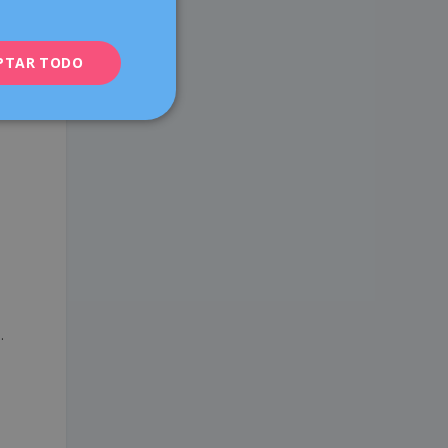
ENGLISH
s
PTAR TODO
FRENCH
DEUTSCH
ITALIANO
ESPAÑOL
.