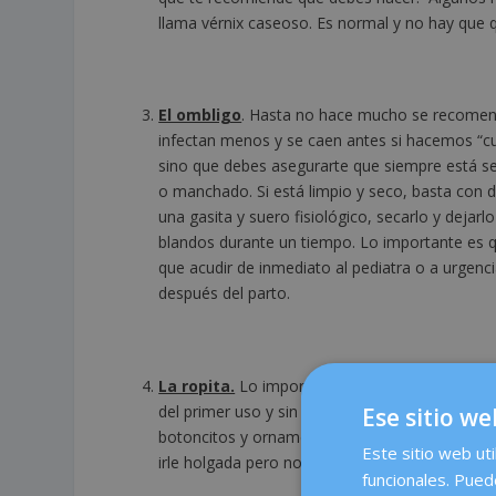
llama vérnix caseoso. Es normal y no hay que q
El ombligo
. Hasta no hace mucho se recomenda
infectan menos y se caen antes si hacemos “cu
sino que debes asegurarte que siempre está se
o manchado. Si está limpio y seco, basta con de
una gasita y suero fisiológico, secarlo y deja
blandos durante un tiempo. Lo importante es q
que acudir de inmediato al pediatra o a urgenci
después del parto.
La ropita.
Lo importante es que sea ropa cómo
del primer uso y sin mezclarla con la ropa de lo
Ese sitio we
botoncitos y ornamentos pequeños que se pued
Este sitio web uti
irle holgada pero no muy grande.
funcionales. Pued