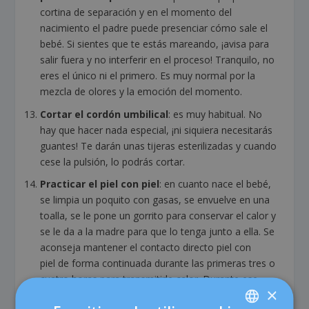
cortina de separación y en el momento del
nacimiento el padre puede presenciar cómo sale el
bebé. Si sientes que te estás mareando, ¡avisa para
salir fuera y no interferir en el proceso! Tranquilo, no
eres el único ni el primero. Es muy normal por la
mezcla de olores y la emoción del momento.
Cortar el cordón umbilical
:
es muy habitual. No
hay que hacer nada especial, ¡ni siquiera necesitarás
guantes! Te darán unas tijeras esterilizadas y cuando
cese la pulsión, lo podrás cortar.
Practicar el
piel con piel
:
en cuanto nace el bebé,
se limpia un poquito con gasas, se envuelve en una
toalla, se le pone un gorrito para conservar el calor y
se le da a la madre para que lo tenga junto a ella. Se
aconseja mantener el contacto directo
piel con
piel
de forma continuada durante las primeras tres o
cuatro horas para transmitirle calor. Durante ese
×
periodo puede hacerlo también el padre, ¡es un