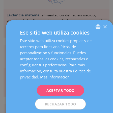
Lactancia materna
: alimentación del recién nacido,
ventajas de la alimentación con leche materna, la subida
×
de la leche tras el parto, cómo organizarse.
Ese sitio web utiliza cookies
En colaboración con
LactApp
Este sitio web utiliza cookies propias y de
SPANISH
terceros para fines analíticos, de
CATALÀ
personalización y funcionales. Puedes
ENGLISH
aceptar todas las cookies, rechazarlas o
configurar tus preferencias. Para más
FRENCH
información, consulta nuestra Política de
Cuidados básicos del bebé en los primeros días
:
DEUTSCH
privacidad.
Más información
cambio de pañal, cuidado del cordón y de la piel del
ITALIANO
bebé, cuándo salir a pasear, cómo vestir al bebé.
ACEPTAR TODO
Pediatra
ESPAÑOL
RECHAZAR TODO