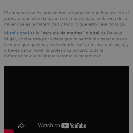
El embarazo no es únicamente un proceso que finaliza con el
parto, ya que este da paso a una nueva etapa en la vida de la
mujer que es la maternidad y todo lo que esto lleva consigo.
Mum’s cool
es la
“escuela de madres” digital
de Dexeus
Mujer, compuesta por vídeos que te permitirán tener a mano
siempre que quieras y estés donde estés, en casa o de viaje, y
a través de tu móvil, la tablet o tu portátil, toda la
información que te interesa sobre la maternidad.