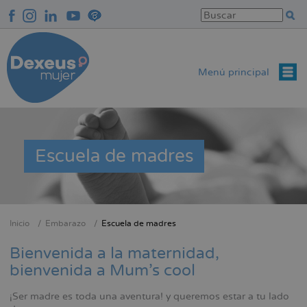
Pasar
al
contenido
principal
Menú principal
Escuela de madres
Inicio
Embarazo
Escuela de madres
Sobrescribir
enlaces
Bienvenida a la maternidad,
de
bienvenida a Mum’s cool
ayuda
¡Ser madre es toda una aventura! y queremos estar a tu lado
a