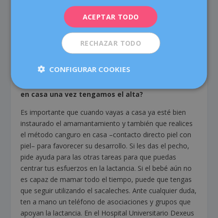
¿Cómo funciona este sistema, tiene un coste
ITALIANO
adicional?
ACEPTAR TODO
ESPAÑOL
La leche de banco se considera un tratamiento médico
RECHAZAR TODO
y sólo se puede administrar en estos casos concretos,
por lo que si tu bebe cumple criterios, la recibirá sin
ningún coste añadido.
CONFIGURAR COOKIES
¿Cómo hay que seguir el proceso de la lactancia
en casa una vez tengamos el alta?
Es importante que cuando vayas a casa ya esté bien
instaurado el amamantamiento y también que realices
el método canguro en casa –contacto directo piel con
piel– para favorecer su desarrollo. Si les das el pecho,
pide ayuda para las otras tareas para que puedas
centrar tus esfuerzos en la lactancia. Si el bebé aún no
es capaz de mamar todo el tiempo, puede que tengas
que seguir utilizando el sacaleches. Ante cualquier duda,
ten a mano un teléfono de asociaciones y grupos que
apoyan la lactancia. En el Hospital Universitario Dexeus