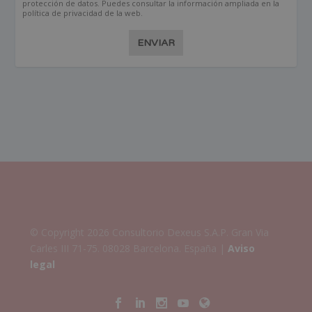
protección de datos. Puedes consultar la información ampliada en la
política de privacidad de la web.
ENVIAR
© Copyright 2026 Consultorio Dexeus S.A.P. Gran Via
Carles III 71-75. 08028 Barcelona. España |
Aviso
legal