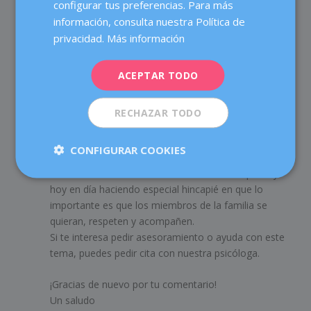
configurar tus preferencias. Para más
FRENCH
Actualmente ofrecemos dos visitas psicológicas en
información, consulta nuestra Política de
cualquier momento del proceso, porque entendemos
DEUTSCH
privacidad.
Más información
la implicación emocional que conllevan estas
ITALIANO
situaciones. En muchas de estas visitas las mujeres o
ACEPTAR TODO
parejas nos consultan sobre cómo informar a sus
ESPAÑOL
hijos de esta ovodonación. No sé qué edad tiene tu
hija actualmente, pero sería interesante que pudieras
RECHAZAR TODO
empezar a explicarle su procedencia biológica, de
forma natural y sencilla. Generalmente lo aceptan
CONFIGURAR COOKIES
perfectamente. Hemos lanzado el libro de
‘Mi familia’
donde hablamos de las diferentes familias que hay
hoy en día haciendo especial hincapié en que lo
importante es que los miembros de la familia se
quieran, respeten y acompañen.
Si te interesa pedir asesoramiento o ayuda con este
tema, puedes pedir cita con nuestra psicóloga.
¡Gracias de nuevo por tu comentario!
Un saludo