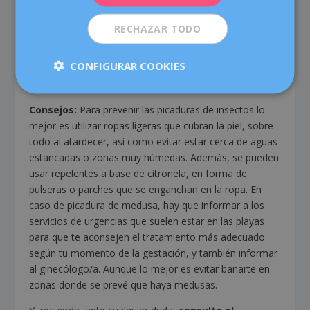
emolientes o lociones hidratantes cada día, el mejor
momento es después del baño tras secar la piel.
RECHAZAR TODO
Picaduras de insectos y medusas
CONFIGURAR COOKIES
En verano son frecuentes, especialmente en zonas de
montaña o si te bañas en el mar.
Consejos:
Para prevenir las picaduras de insectos lo
mejor es utilizar ropas ligeras que cubran la piel, sobre
todo al atardecer, así como evitar estar cerca de aguas
estancadas o zonas muy húmedas. Además, se pueden
usar repelentes a base de citronela, en forma de
pulseras o parches que se enganchan en la ropa. En
caso de picadura de medusa, hay que informar a los
servicios de urgencias que suelen estar en las playas
para que te aconsejen el tratamiento más adecuado
según tu momento de la gestación, y también informar
al ginecólogo/a. Aunque lo mejor es evitar bañarte en
zonas donde se prevé que haya medusas.