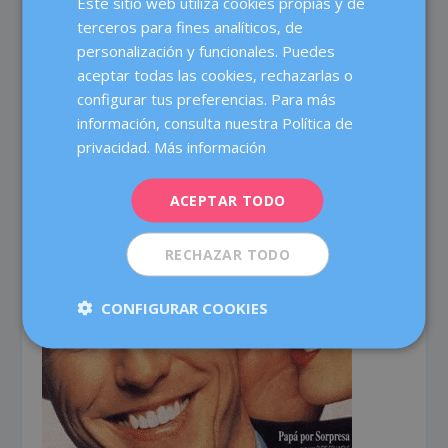
Este sitio web utiliza cookies propias y de
SPANISH
événement)
–
FILMIN
terceros para fines analíticos, de
CATALÀ
Película francesa, nominada al Goya en su año a mejor
personalización y funcionales. Puedes
película europea, sobre una pareja enamorada que
ENGLISH
aceptar todas las cookies, rechazarlas o
decide tener un hijo y todo lo que conlleva esta
configurar tus preferencias. Para más
FRENCH
decisión, una visión íntima de una maternidad sincera y
información, consulta nuestra Política de
sin tabúes.
DEUTSCH
privacidad.
Más información
ITALIANO
ACEPTAR TODO
ESPAÑOL
RECHAZAR TODO
CONFIGURAR COOKIES