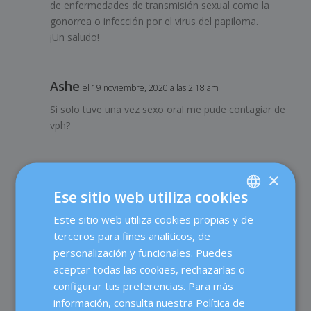
de enfermedades de transmisión sexual como la
gonorrea o infección por el virus del papiloma.
¡Un saludo!
Ashe
el 19 noviembre, 2020 a las 2:18 am
Si solo tuve una vez sexo oral me pude contagiar de
vph?
×
Dexeus Mujer
el 20 noviembre, 2020 a las 3:03 pm
Ese sitio web utiliza cookies
Hola Ashe,
Este sitio web utiliza cookies propias y de
SPANISH
Sí, el VPH puede transmitirse a la boca a través del
sexo oral.
terceros para fines analíticos, de
CATALÀ
¡Un saludo!
personalización y funcionales. Puedes
ENGLISH
aceptar todas las cookies, rechazarlas o
configurar tus preferencias. Para más
FRENCH
Raquel
información, consulta nuestra Política de
el 23 noviembre, 2020 a las 8:37 pm