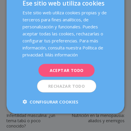
Ese sitio web utiliza cookies
médico.
Este sitio web utiliza cookies propias y de
SPANISH
terceros para fines analíticos, de
CATALÀ
personalización y funcionales. Puedes
ENGLISH
aceptar todas las cookies, rechazarlas o
configurar tus preferencias. Para más
FRENCH
información, consulta nuestra Política de
DEUTSCH
privacidad.
Más información
ITALIANO
COMPARTIR:
VALORACIÓN:
ACEPTAR TODO
ESPAÑOL
RECHAZAR TODO
CONFIGURAR COOKIES
ANTERIOR
SIGUIENTE
Infertilidad masculina: ¿un
Nutrición en la menopausia:
tema tabú o poco
aliados y enemigos
conocido?