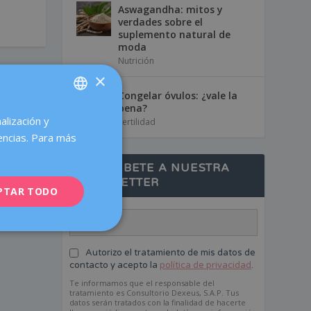
Aswagandha: mitos y
verdades sobre el
suplemento natural de
moda
Nutrición
×
Congelar óvulos: ¿vale la
pena?
alización y
SPANISH
Fertilidad
encias. Para más
CATALÀ
ENGLISH
SUSCRÍBETE A NUESTRA
NEWSLETTER
PTAR TODO
FRENCH
DEUTSCH
ITALIANO
Autorizo el tratamiento de mis datos de
ESPAÑOL
contacto y acepto la
política de privacidad
.
Te informamos que el responsable del
tratamiento es Consultorio Dexeus, S.A.P. Tus
datos serán tratados con la finalidad de hacerte