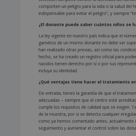
comporten un peligro para la vida o la salud del 
indispensable para evitar el peligro”, y siempre “
¿El donante puede saber cuántos niños se h
La ley vigente en nuestro país indica que el núm
gametos de un mismo donante no debe ser superio
han realizado otras previas, así como las condici
hecho, se ha creado un registro oficial para pod
nacidos tienen derecho por sí o por sus represen
incluya su identidad.
¿Qué ventajas tiene hacer el tratamiento e
De entrada, tienes la garantía de que el tratamien
adecuadas – siempre que el centro esté acredita
cumple los requisitos de calidad que se exigen. T
de la muestra, por si se detecta cualquier irregu
como ya hemos comentado antes, actualmente exis
seguimiento y aumentar el control sobre las donac