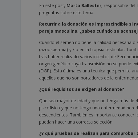
En este post,
Marta Ballester
, responsable del
preguntas sobre este tema.
Recurrir a la donación es imprescindible si n
pareja masculina, ¿sabes cuándo se aconsej
Cuando el semen no tiene la calidad necesaria o
(azoospermia) y / o en la biopsia testicular. Tam
tras haber realizado varios intentos de Fecundac
origen genético cuya transmisión no se puede evi
(DGP). Esta última es una técnica que permite a
aquellos que no son portadores de la enfermeda
¿Qué requisitos se exigen al donante?
Que sea mayor de edad y que no tenga más de 45 
psicofísico y que no tenga una enfermedad heredit
descendientes. También es importante conocer l
puedan hacer una correcta selección.
¿Y qué pruebas se realizan para comprobar 