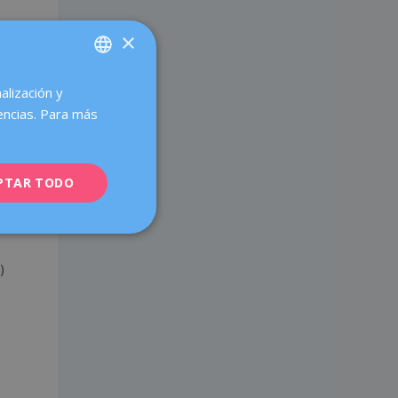
×
e
alización y
SPANISH
encias. Para más
s
CATALÀ
ENGLISH
a
PTAR TODO
FRENCH
DEUTSCH
ITALIANO
)
ESPAÑOL