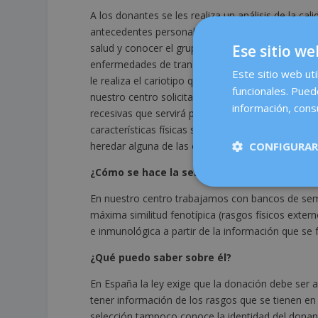
A los donantes se les realiza un análisis de la cal
antecedentes personales y familiares. También es
salud y conocer el grupo sanguíneo y Rh. Otras p
Ese sitio we
enfermedades de transmisión sexual (hepatitis, VIH,
Este sitio web uti
le realiza el cariotipo que permite valorar si el
funcionales. Pued
nuestro centro solicitamos al banco que los don
información, consu
recesivas que servirá para poder realizar una ad
características físicas sino también teniendo en c
heredar alguna de las enfermedades que son anal
CONFIGURAR
¿Cómo se hace la selección para elegir el m
En nuestro centro trabajamos con bancos de seme
máxima similitud fenotípica (rasgos físicos extern
e inmunológica a partir de la información que se fa
¿Qué puedo saber sobre él?
En España la ley exige que la donación debe ser 
tener información de los rasgos que se tienen en c
selección tampoco conoce la identidad del donant