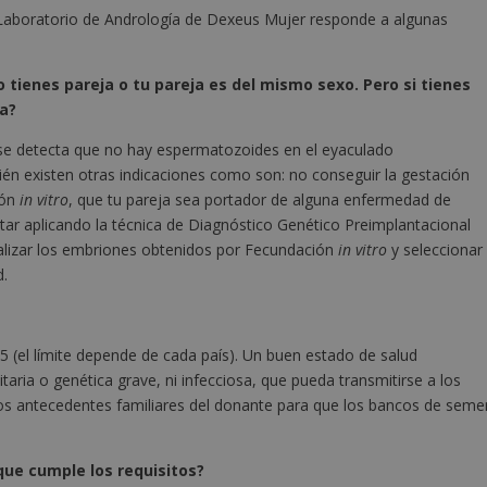
 Laboratorio de Andrología de Dexeus Mujer responde a algunas
o tienes pareja o tu pareja es del mismo sexo. Pero si tienes
a?
 se detecta que no hay espermatozoides en el eyaculado
bién existen otras indicaciones como son: no conseguir la gestación
ión
in vitro
, que tu pareja sea portador de alguna enfermedad de
tar aplicando la técnica de Diagnóstico Genético Preimplantacional
nalizar los embriones obtenidos por Fecundación
in vitro
y seleccionar
d.
(el límite depende de cada país). Un buen estado de salud
aria o genética grave, ni infecciosa, que pueda transmitirse a los
os antecedentes familiares del donante para que los bancos de seme
que cumple los requisitos?