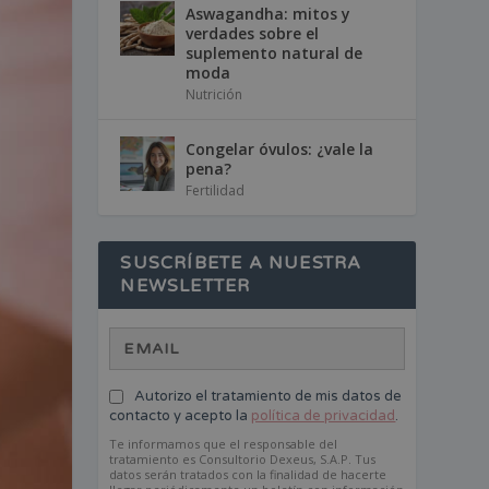
Aswagandha: mitos y
verdades sobre el
suplemento natural de
moda
Nutrición
Congelar óvulos: ¿vale la
pena?
Fertilidad
SUSCRÍBETE A NUESTRA
NEWSLETTER
Autorizo el tratamiento de mis datos de
contacto y acepto la
política de privacidad
.
Te informamos que el responsable del
tratamiento es Consultorio Dexeus, S.A.P. Tus
datos serán tratados con la finalidad de hacerte