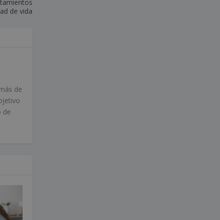
atamientos
dad de vida
 más de
bjetivo
o de