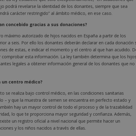
hijo podrá revelarse la identidad de los donantes, siempre que sea
tendrá carácter restringido” al ámbito médico, en ese caso.
an concebido gracias a sus donaciones?
ero máximo autorizado de hijos nacidos en España a partir de los
r a seis. Por ello los donantes deberán declarar en cada donación s
ones de estas, e indicar el momento y el centro al que han acudido. D
er comprobar esta información. La ley también determina que los hijo
tantes legales a obtener información general de los donantes que no
n un centro médico?
to se realiza bajo control médico, en las condiciones sanitarias
do – y que la muestra de semen se encuentra en perfecto estado y
ambién hay un mayor control de todo el proceso y de la trazabilidad
laridad, lo que te proporciona mayor seguridad y confianza. Además,
te un registro oficial a nivel nacional que permite hacer un
iones y los niños nacidos a través de ellas.