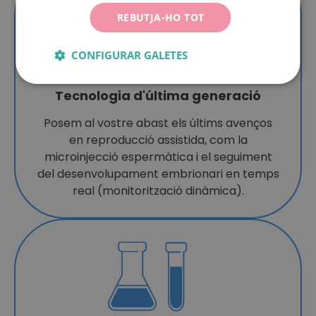
REBUTJA-HO TOT
CONFIGURAR GALETES
Tecnologia d'última generació
Posem al vostre abast els últims avenços
en reproducció assistida, com la
microinjecció espermàtica i el seguiment
del desenvolupament embrionari en temps
real (monitorització dinàmica).