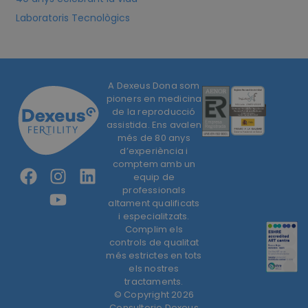
Laboratoris Tecnològics
A Dexeus Dona som
pioners en medicina
de la reproducció
assistida. Ens avalen
més de 80 anys
d’experiència i
comptem amb un
equip de
professionals
altament qualificats
i especialitzats.
Complim els
controls de qualitat
més estrictes en tots
els nostres
tractaments.
© Copyright 2026
Consultorio Dexeus