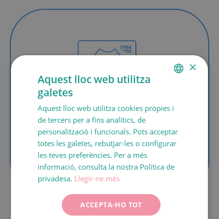
×
Aquest lloc web utilitza
galetes
SPANISH
1984
Aquest lloc web utilitza cookies pròpies i
CATALÀ
El 1984, va néixer a Espanya el primer nadó
de tercers per a fins analítics, de
ENGLISH
per fecundació
in vitro
en el nostre centre i
personalització i funcionals. Pots acceptar
el 1988 es va dur a terme el primer
totes les galetes, rebutjar-les o configurar
FRANÇAIS
tractament de donació d’òvuls a Espanya,
les teves preferències. Per a més
ITALIANO
que va culminar amb el naixement de
informació, consulta la nostra Política de
bessons
DEUTSCH
privadesa.
Llegir-ne més
ESPAÑOL
ACCEPTA-HO TOT