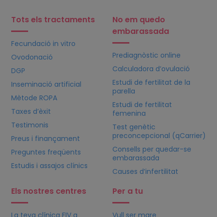
Tots els tractaments
No em quedo
embarassada
Fecundació in vitro
Prediagnòstic online
Ovodonació
Calculadora d’ovulació
DGP
Estudi de fertilitat de la
Inseminació artificial
parella
Mètode ROPA
Estudi de fertilitat
Taxes d’èxit
femenina
Testimonis
Test genètic
preconcepcional (qCarrier)
Preus i finançament
Consells per quedar-se
Preguntes freqüents
embarassada
Estudis i assajos clínics
Causes d’infertilitat
Els nostres centres
Per a tu
La teva clínica
FIV
a
Vull ser mare