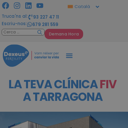
Català
Truca'ns al:
93 227 47 11
Escriu-nos:
679 281 559
Demana Hora
LA TEVA CLÍNICA
FIV
A TARRAGONA