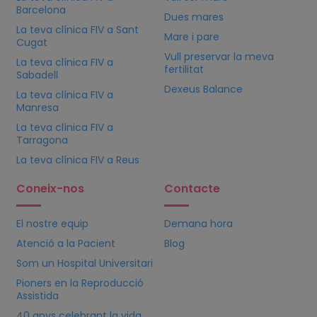
Barcelona
Dues mares
La teva clínica
FIV
a Sant
Mare i pare
Cugat
Vull preservar la meva
La teva clínica
FIV
a
fertilitat
Sabadell
Dexeus Balance
La teva clínica
FIV
a
Manresa
La teva clínica
FIV
a
Tarragona
La teva clínica
FIV
a Reus
Coneix-nos
Contacte
El nostre equip
Demana hora
Atenció a la Pacient
Blog
Som un Hospital Universitari
Pioners en la Reproducció
Assistida
40 anys celebrant la vida