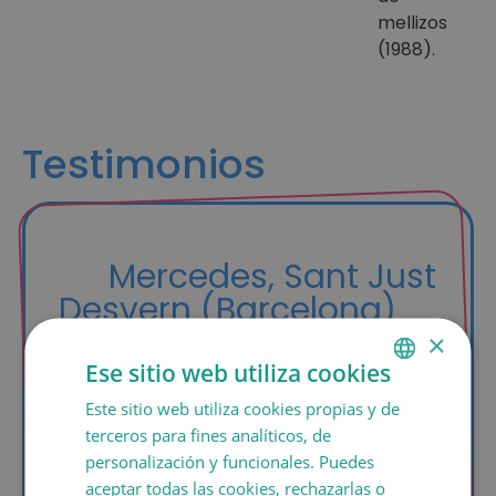
mellizos
(1988).
Testimonios
Mercedes, Sant Just
Desvern (Barcelona)
Mi pareja es cinco años mayor que yo y
×
nos casamos hace dos años. Los dos
Ese sitio web utiliza cookies
queríamos tener hijos y probamos con la
Este sitio web utiliza cookies propias y de
SPANISH
Fecundación in vitro, porque yo tenía 43
terceros para fines analíticos, de
años y mi ginecóloga me lo aconsejó.
CATALÀ
personalización y funcionales. Puedes
Pero no tuvimos suerte, ya que él también
ENGLISH
aceptar todas las cookies, rechazarlas o