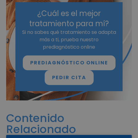
¿Cuál es el mejor
tratamiento para mí?
Si no sabes qué tratamiento se adapta
más a ti, prueba nuestro
prediagnóstico online
PREDIAGNÓSTICO ONLINE
PEDIR CITA
Contenido
Relacionado