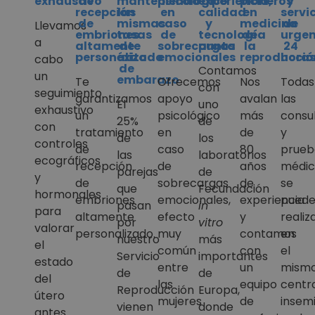
exhaustivo
de
manteniendo
psicológico
experiencia,
pioneros
y
recepción
las
en
calidad
en
servi
de
mismas
caso
y
medicina
de
Llevamos
embriones
tasas
de
tecnología
de
urgen
a
altamente
de
sobrecargas
punta
la
24
personalizado
éxito
emocionales
reproducció
hora
cabo
de
Contamos
un
embarazo
Te
Ofrecemos
Nos
Todas
con
seguimiento
garantizamos
apoyo
avalan
las
El
uno
exhaustivo
un
psicológico
más
consu
25%
de
con
tratamiento
en
de
y
de
los
controles
de
caso
80
prueb
las
laboratorios
ecográficos
recepción
de
años
médic
parejas
de
y
de
sobrecargas
de
se
que
Fecundación
hormonales
embriones
emocionales,
experiencia
pued
pasan
in
para
altamente
efecto
y
realiz
por
vitro
valorar
personalizado.
muy
contamos
en
nuestro
más
el
común
con
el
Servicio
importantes
estado
entre
un
mism
de
de
del
las
equipo
centro
Reproducción
Europa,
útero
mujeres
de
insem
vienen
donde
antes