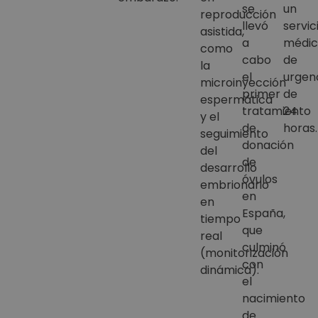
se
un
reproducción
llevó
servic
asistida,
a
médic
como
cabo
de
la
el
urgen
microinyección
primer
de
espermática
tratamiento
24
y el
de
horas.
seguimiento
donación
del
de
desarrollo
óvulos
embrionario
en
en
España,
tiempo
que
real
culminó
(monitorización
con
dinámica).
el
nacimiento
de