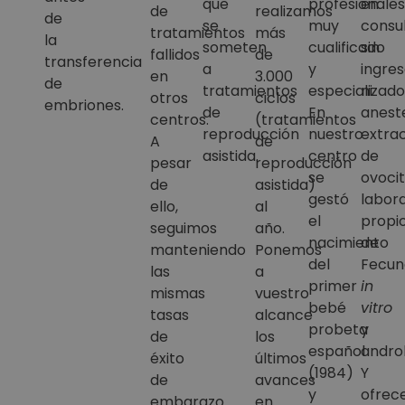
que
profesionales
en
de
realizamos
de
se
muy
consu
tratamientos
más
la
someten
cualificado
sin
fallidos
de
transferencia
a
y
ingre
en
3.000
de
tratamientos
especializado
ni
otros
ciclos
embriones.
de
En
aneste
centros.
(tratamientos
reproducción
nuestro
extra
A
de
asistida.
centro
de
pesar
reproducción
se
ovocit
de
asistida)
gestó
labora
ello,
al
el
propi
seguimos
año.
nacimiento
de
manteniendo
Ponemos
del
Fecun
las
a
primer
in
mismas
vuestro
bebé
vitro
tasas
alcance
probeta
y
de
los
español
androl
éxito
últimos
(1984)
Y
de
avances
y
ofrec
embarazo.
en