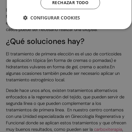
RECHAZAR TODO
En general el diagnóstico es clínico mediante la exploración
física, pero siempre es importante acudir a un centro con
CONFIGURAR COOKIES
equipo médico especializado en patología vulvar. En algunos
casos puede ser necesario realizar una biopsia.
¿Qué soluciones hay?
El tratamiento de primera elección es el uso de corticoides
de aplicación tópica (en forma de cremas o pomadas) e
hidratantes vulvares en forma de gel, crema o aceite.En
algunas ocasiones también peude ser necesario aplicar un
tratamiento estrogénico local.
Desde hace unos años, existen tratamientos alternativos
enfocados a la regeneración del tejido, que pueden servir de
segunda línea o que pueden complementar a los
tratamientos de primera línea. En nuestro centro contamos
con una Unidad especializada en Ginecología Regenerativa y
Funcional donde se aplican estos tratamientos y que ofrecen
muy buenos resultados, como pueden ser la
carboxiterapia
,