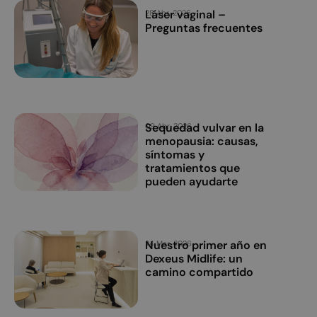
Láser vaginal –
28 Abr, 2026
Preguntas frecuentes
Sequedad vulvar en la
09 Abr, 2026
menopausia: causas,
síntomas y
tratamientos que
pueden ayudarte
Nuestro primer año en
24 Mar, 2026
Dexeus Midlife: un
camino compartido