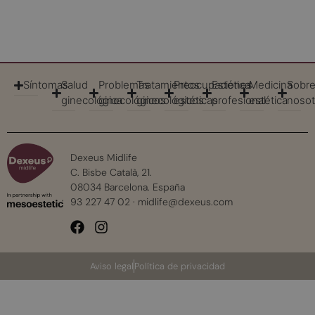
Síntomas
Salud
Problemas
Tratamientos
Preocupaciones
Estética
Medicina
Sobr
ginecológica
ginecológicos
ginecológicos
estéticas
profesional
estética
nosot
Dexeus Midlife
C. Bisbe Català, 21.
08034 Barcelona. España
93 227 47 02
·
midlife@dexeus.com
Aviso legal
Política de privacidad