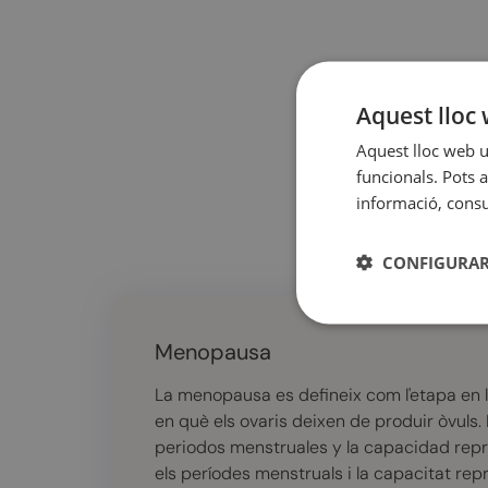
Aquest lloc 
Aquest lloc web ut
funcionals. Pots a
informació, consul
CONFIGURAR
Menopausa
La menopausa es defineix com l'etapa en 
en què els ovaris deixen de produir òvuls. 
periodos menstruales y la capacidad repr
els períodes menstruals i la capacitat rep