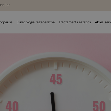
cat
en
enopausa
Ginecologia regenerativa
Tractaments estètics
Altres serv