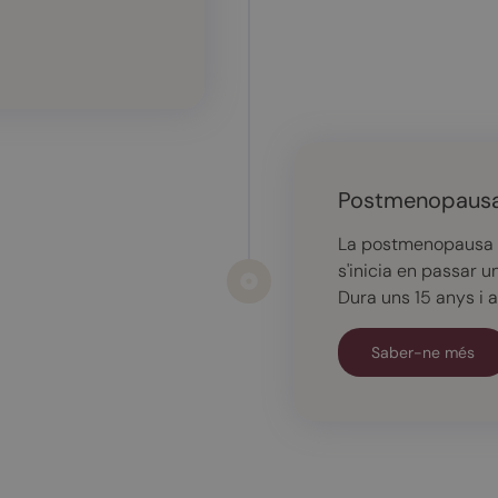
Postmenopaus
La postmenopausa é
s'inicia en passar 
Dura uns 15 anys i ar
Saber-ne més