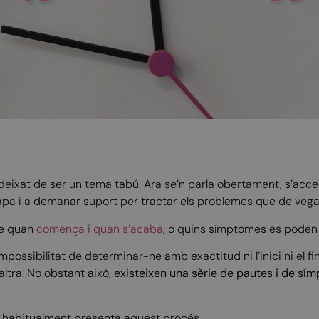
eixat de ser un tema tabú. Ara se’n parla obertament, s’accep
apa i a demanar suport per tractar els problemes que de veg
re quan
comença i quan s’acaba
, o quins símptomes es poden
impossibilitat de determinar-ne amb exactitud ni l’inici ni el f
altra. No obstant això,
existeixen una sèrie de pautes i de sím
e habitualment presenta aquest procés.