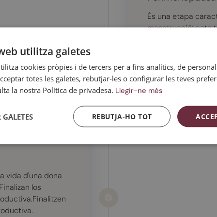
És una etapa caract
menstruació: pots 
períodes sense i d'a
web utilitza galetes
anys, i és possibl
per manca hormonal
ilitza cookies pròpies i de tercers per a fins analítics, de personali
cceptar totes les galetes, rebutjar-les o configurar les teves prefe
Saber-ne més
ta la nostra Política de privadesa.
Llegir-ne més
 GALETES
REBUTJA-HO TOT
ACCE
la vida d'una dona
Finalizan los
oductiva.Finalitzen
roductiva.