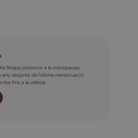
a
s l'etapa posterior a la menopausa,
un any després de l'última menstruació.
riba fins a la vellesa.