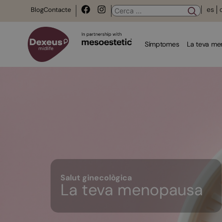
es
Blog
Contacte
Símptomes
La teva m
Salut ginecològica
La teva menopausa