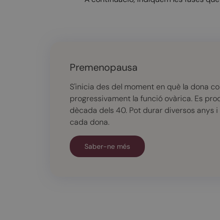
Premenopausa
S'inicia des del moment en què la dona 
progressivament la funció ovàrica. Es prod
dècada dels 40. Pot durar diversos anys i 
cada dona.
Saber-ne més