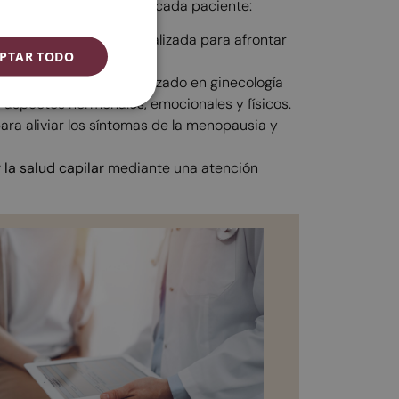
egún las necesidades de cada paciente:
ENGLISH
yo y orientación personalizada para afrontar
ESPAÑOL
PTAR TODO
or un ginecólogo especializado en ginecología
os aspectos hormonales, emocionales y físicos.
para aliviar los síntomas de la menopausia y
 la salud capilar
mediante una atención