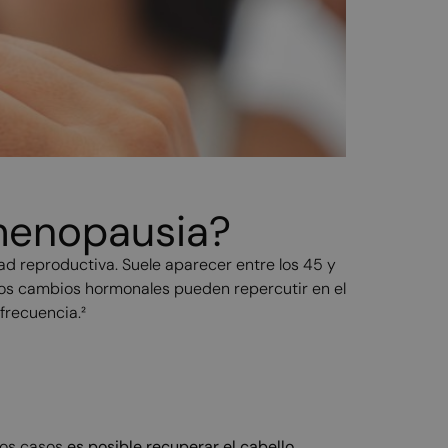
a menopausia?
ad reproductiva. Suele aparecer entre los 45 y
 los cambios hormonales pueden repercutir en el
 frecuencia.²
hos casos
es posible recuperar el cabello