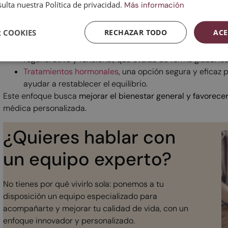
integrativa
, que combina distintas opciones terapéuticas s
ulta nuestra Política de privacidad.
Más información
Consulta gratuita de acompañamiento
, que ofrece apo
 COOKIES
RECHAZAR TODO
ACE
esta etapa con bienestar.
Visita médica de menopausia integrativa
, realizada p
regenerativa y funcional, que evalúa de forma global l
Tratamientos hormonales
, una opción segura y eficaz 
ayudar a restablecer el equilibrio.
Este enfoque busca
mejorar el bienestar general y favorecer
médica personalizada.
¿Quieres hablar con
un equipo experto?
No tienes por qué vivirlo sola: ponemos a tu
disposición un equipo especializado para
acompañarte y mejorar tu calidad de vida, con un
enfoque innovador y personalizado.