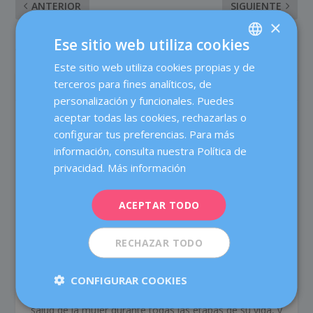
ANTERIOR
SIGUIENTE
×
Las semanas clave del
Revisión de suelo pélvico:
Ese sitio web utiliza cookies
embarazo
un must en tu agenda
Este sitio web utiliza cookies propias y de
SPANISH
terceros para fines analíticos, de
SOBRE EL AUTOR
CATALÀ
personalización y funcionales. Puedes
ENGLISH
aceptar todas las cookies, rechazarlas o
configurar tus preferencias. Para más
FRENCH
información, consulta nuestra Política de
DEUTSCH
privacidad.
Más información
ITALIANO
Dexeus Mujer
ACEPTAR TODO
ESPAÑOL
Dexeus Mujer es un centro especializado en ofrecer
atención integral a la mujer en las áreas de Obstetricia,
RECHAZAR TODO
Ginecología y Medicina de la Reproducción, pionero en
su ámbito de actuación, y con más de 80 años de
experiencia. Contamos con más de 60 médicos y
CONFIGURAR COOKIES
profesionales especializados, cuyo objetivo es cuidar la
salud de la mujer durante todas las etapas de su vida, y