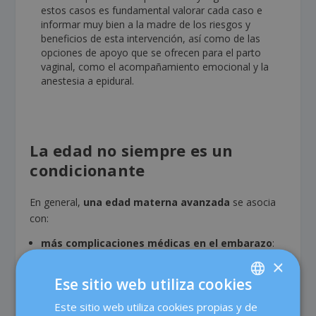
estos casos es fundamental valorar cada caso e
informar muy bien a la madre de los riesgos y
beneficios de esta intervención, así como de las
opciones de apoyo que se ofrecen para el parto
vaginal, como el acompañamiento emocional y la
anestesia a epidural.
La edad no siempre es un
condicionante
En general,
una edad materna avanzada
se asocia
con:
más complicaciones médicas en el embarazo
:
hipertensión, diabetes gestacional, etc.
×
más inducciones de parto,
por riesgo aumentado
Ese sitio web utiliza cookies
de complicaciones si el embarazo se prolonga.
Este sitio web utiliza cookies propias y de
SPANISH
más partos instrumentales y cesáreas
, tanto