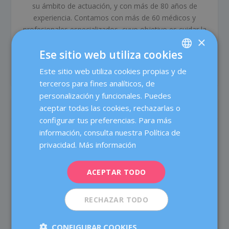
su ámbito de actuación, y con más de 80 años de
experiencia. Contamos con más de 60 médicos y
profesionales especializados, cuyo objetivo es cuidar la
×
salud de la mujer durante todas las etapas de su vida, y
Ese sitio web utiliza cookies
ofrecer un tratamiento médico de alta calidad a través
del trabajo en equipo y las más avanzadas tecnologías.
Este sitio web utiliza cookies propias y de
SPANISH
terceros para fines analíticos, de
CATALÀ
personalización y funcionales. Puedes
ENGLISH
aceptar todas las cookies, rechazarlas o
ARTÍCULOS RELACIONADOS
configurar tus preferencias. Para más
FRENCH
información, consulta nuestra Política de
DEUTSCH
privacidad.
Más información
ITALIANO
ACEPTAR TODO
ESPAÑOL
RECHAZAR TODO
CONFIGURAR COOKIES