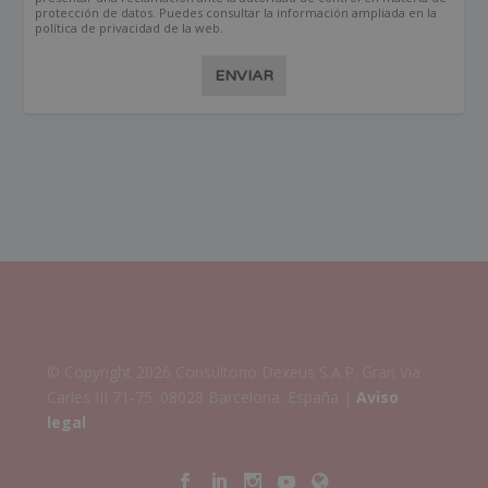
protección de datos. Puedes consultar la información ampliada en la
política de privacidad de la web.
ENVIAR
© Copyright 2026 Consultorio Dexeus S.A.P. Gran Via
Carles III 71-75. 08028 Barcelona. España |
Aviso
legal