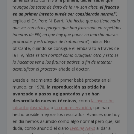
un embarazo con FIV a la primera, deben saber que
“
aunque las tasas de éxito de la FIV son altas,
el fracaso
en un primer intento puede ser considerado normal”
,
explica el Dr. Pere N. Barri
. “Un hecho que no tiene nada
que ver con otras parejas que han fracasado en repetidos
intentos de FIV, en que hay que poner en marcha nuevos
protocolos y estrategias de tratamiento”,
indica. No
obstante, cuando se consigue el embarazo a través de
la FIV,
“éste es tan normal como cualquier otro y esto se
lo hacemos ver a los futuros padres, a fin de intentar
desmitificar el proceso»
añade el doctor
.
Desde el nacimiento del primer bebé probeta en el
mundo, en 1978,
la reproducción asistida ha
avanzado a pasos agigantados y se han
desarrollado nuevas técnicas
, como
la inyección
intracitoplasmática
o
la criopreservación
, que han
hecho posible mejorar los resultados. Avances que hoy
en día hemos asumido como algo normal pero que, sin
duda, como anunció el diario
Evening News
al dar a