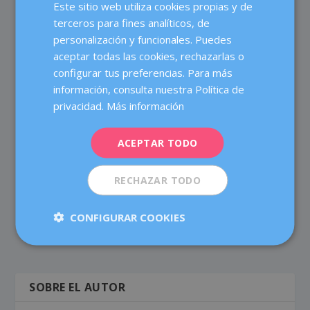
Este sitio web utiliza cookies propias y de
SPANISH
terceros para fines analíticos, de
CATALÀ
1 COMENTARIO
personalización y funcionales. Puedes
ENGLISH
aceptar todas las cookies, rechazarlas o
configurar tus preferencias. Para más
FRENCH
Julia
información, consulta nuestra Política de
el 18 mayo, 2023 a las 4:39 am
DEUTSCH
privacidad.
Más información
A mi me comentaron que tenia infeccion por bacteria.
ITALIANO
Me recetaron metronidazol. Por 10 dias pero no se
me quitó al 100%.. volvi a ir y me recetaron gistrasek
ACEPTAR TODO
ESPAÑOL
pero aun adi me sigue bajando otro poquito de flujo
amarillo que huele feo.
RECHAZAR TODO
CONFIGURAR COOKIES
SOBRE EL AUTOR