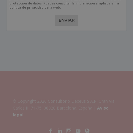
protección de datos. Puedes consultar la información ampliada en la
política de privacidad de la web.
ENVIAR
© Copyright 2026 Consultorio Dexeus S.A.P. Gran Via
Carles III 71-75. 08028 Barcelona. España |
Aviso
legal