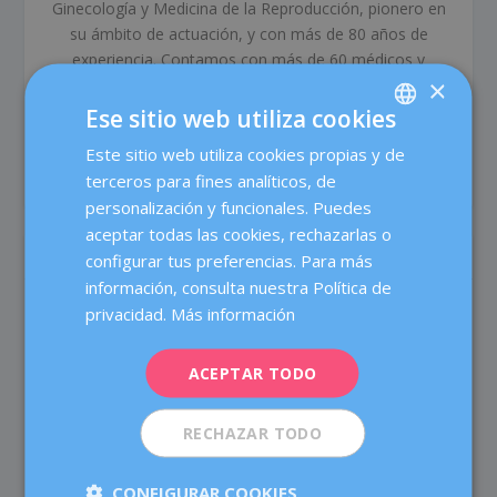
Ginecología y Medicina de la Reproducción, pionero en
su ámbito de actuación, y con más de 80 años de
experiencia. Contamos con más de 60 médicos y
×
profesionales especializados, cuyo objetivo es cuidar la
salud de la mujer durante todas las etapas de su vida, y
Ese sitio web utiliza cookies
ofrecer un tratamiento médico de alta calidad a través
Este sitio web utiliza cookies propias y de
SPANISH
del trabajo en equipo y las más avanzadas tecnologías.
terceros para fines analíticos, de
CATALÀ
personalización y funcionales. Puedes
ENGLISH
aceptar todas las cookies, rechazarlas o
ARTÍCULOS RELACIONADOS
configurar tus preferencias. Para más
FRENCH
información, consulta nuestra Política de
DEUTSCH
privacidad.
Más información
ITALIANO
ACEPTAR TODO
ESPAÑOL
RECHAZAR TODO
CONFIGURAR COOKIES