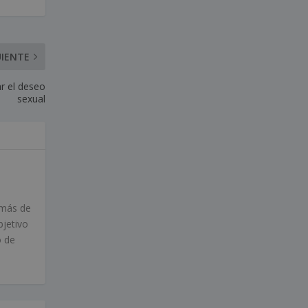
UIENTE
r el deseo
sexual
 más de
bjetivo
o de