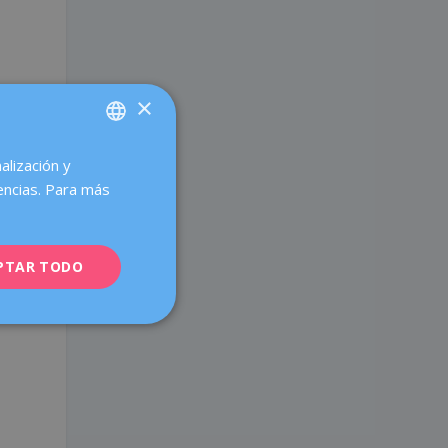
×
alización y
SPANISH
encias. Para más
CATALÀ
ENGLISH
PTAR TODO
FRENCH
DEUTSCH
ITALIANO
ESPAÑOL