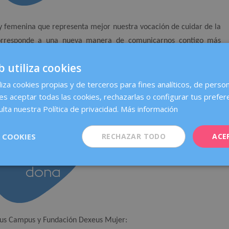
y femenina que representa mejor nuestra vocación de cuidar de la
corresponde a una nueva manera de comunicarnos contigo más
b utiliza cookies
là, també tenim la versió Dexeus Dona, que s’incorporarà a tota la
liza cookies propias y de terceros para fines analíticos, de person
centre, com s’ha fet sempre, en l’idioma de preferència de cada
es aceptar todas las cookies, rechazarlas o configurar tus prefer
lta nuestra Política de privacidad.
Más información
 COOKIES
RECHAZAR TODO
ACE
eus Campus y Fundación Dexeus Mujer: