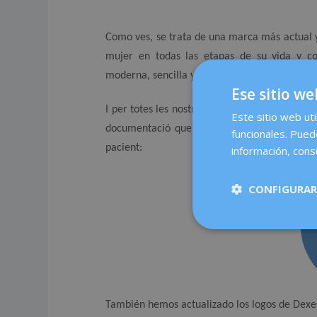
Como ves, se trata de una marca más actual 
mujer en todas las etapas de su vida y 
moderna, sencilla y directa.
Ese sitio we
I per totes les nostres comunicacions en cata
Este sitio web uti
documentació que es tramita des del nostre 
funcionales. Pued
pacient:
información, consu
CONFIGURAR
También hemos actualizado los logos de Dex