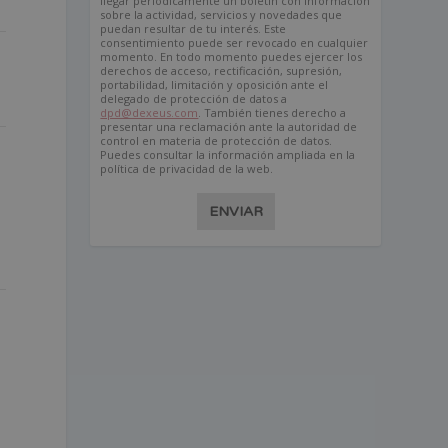
llegar periódicamente un boletín con información
sobre la actividad, servicios y novedades que
puedan resultar de tu interés. Este
consentimiento puede ser revocado en cualquier
momento. En todo momento puedes ejercer los
derechos de acceso, rectificación, supresión,
portabilidad, limitación y oposición ante el
delegado de protección de datos a
dpd@dexeus.com
. También tienes derecho a
presentar una reclamación ante la autoridad de
control en materia de protección de datos.
Puedes consultar la información ampliada en la
política de privacidad de la web.
ENVIAR