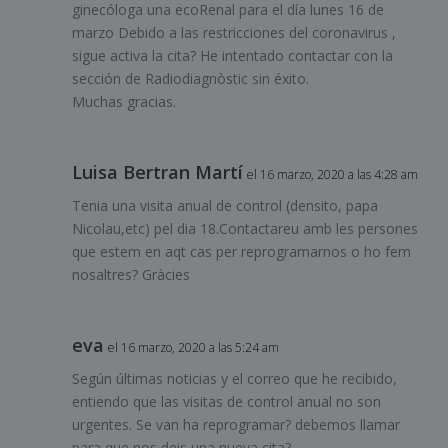
ginecóloga una ecoRenal para el día lunes 16 de
marzo Debido a las restricciones del coronavirus ,
sigue activa la cita? He intentado contactar con la
sección de Radiodiagnòstic sin éxito.
Muchas gracias.
Luisa Bertran Martí
el 16 marzo, 2020 a las 4:28 am
Tenia una visita anual de control (densito, papa
Nicolau,etc) pel dia 18.Contactareu amb les persones
que estem en aqt cas per reprogramarnos o ho fem
nosaltres? Gràcies
eva
el 16 marzo, 2020 a las 5:24 am
Según últimas noticias y el correo que he recibido,
entiendo que las visitas de control anual no son
urgentes. Se van ha reprogramar? debemos llamar
para que nos deis una nueva cita?