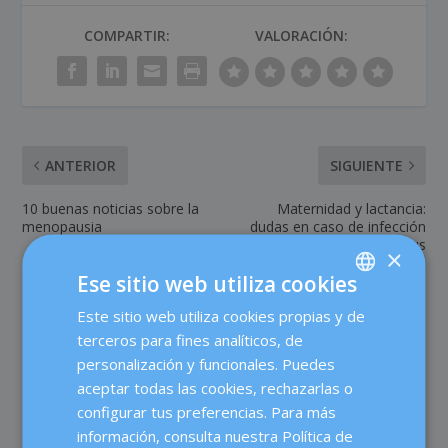
COMPARTIR:
VALORACIÓN:
ANTERIOR
SIGUIENTE
10 buenas noticias sobre la
Maternidad y lactancia:
menopausia
dudas en caso de infección
por el coronavirus
×
Ese sitio web utiliza cookies
Este sitio web utiliza cookies propias y de
SPANISH
terceros para fines analíticos, de
CATALÀ
personalización y funcionales. Puedes
220 COMENTARIOS
ENGLISH
aceptar todas las cookies, rechazarlas o
configurar tus preferencias. Para más
FRENCH
información, consulta nuestra Política de
MARIA
el 28 febrero, 2020 a las 1:36 am