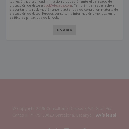
supresión, portabilidad, limitación y oposición ante el delegado de
protección de datos a
dpd@dexeus.com
. También tienes derecho a
presentar una reclamación ante la autoridad de control en materia de
protección de datos. Puedes consultar la información ampliada en la
política de privacidad de la web.
ENVIAR
© Copyright 2026 Consultorio Dexeus S.A.P. Gran Via
Carles III 71-75. 08028 Barcelona. Espanya |
Avís legal