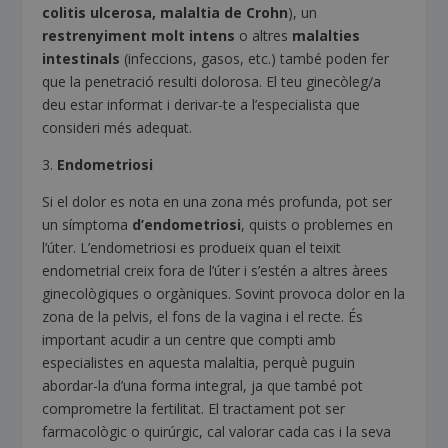
colitis ulcerosa, malaltia de Crohn
), un
restrenyiment molt intens
o altres
malalties
intestinals
(infeccions, gasos, etc.) també poden fer
que la penetració resulti dolorosa. El teu ginecòleg/a
deu estar informat i derivar-te a l’especialista que
consideri més adequat.
3.
Endometriosi
Si el dolor es nota en una zona més profunda, pot ser
un símptoma
d’endometriosi
, quists o problemes en
l’úter. L’endometriosi es produeix quan el teixit
endometrial creix fora de l’úter i s’estén a altres àrees
ginecològiques o orgàniques. Sovint provoca dolor en la
zona de la pelvis, el fons de la vagina i el recte. És
important acudir a un centre que compti amb
especialistes en aquesta malaltia, perquè puguin
abordar-la d’una forma integral, ja que també pot
comprometre la fertilitat. El tractament pot ser
farmacològic o quirúrgic, cal valorar cada cas i la seva