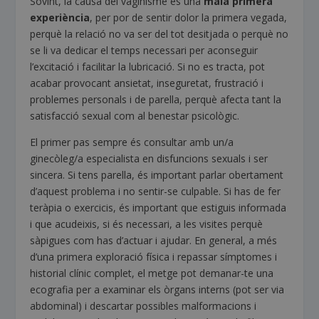
Sovint, la causa del vaginisme és una
mala primera
experiència
, per por de sentir dolor la primera vegada,
perquè la relació no va ser del tot desitjada o perquè no
se li va dedicar el temps necessari per aconseguir
l’excitació i facilitar la lubricació. Si no es tracta, pot
acabar provocant ansietat, inseguretat, frustració i
problemes personals i de parella, perquè afecta tant la
satisfacció sexual com al benestar psicològic.
El primer pas sempre és consultar amb un/a
ginecòleg/a especialista en disfuncions sexuals i ser
sincera. Si tens parella, és important parlar obertament
d’aquest problema i no sentir-se culpable. Si has de fer
teràpia o exercicis, és important que estiguis informada
i que acudeixis, si és necessari, a les visites perquè
sàpigues com has d’actuar i ajudar. En general, a més
d’una primera exploració física i repassar símptomes i
historial clínic complet, el metge pot demanar-te una
ecografia per a examinar els òrgans interns (pot ser via
abdominal) i descartar possibles malformacions i