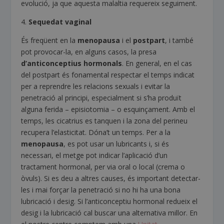
evolució, ja que aquesta malaltia requereix seguiment.
4.
Sequedat vaginal
És freqüent en la
menopausa
i el
postpart
, i també
pot provocar-la, en alguns casos, la presa
d’anticonceptius hormonals
. En general, en el cas
del postpart és fonamental respectar el temps indicat
per a reprendre les relacions sexuals i evitar la
penetració al principi, especialment si s’ha produït
alguna ferida – episiotomia – o esquinçament. Amb el
temps, les cicatrius es tanquen i la zona del perineu
recupera l’elasticitat. Dóna’t un temps. Per a la
menopausa
, es pot usar un lubricants i, si és
necessari, el metge pot indicar l’aplicació d’un
tractament hormonal, per via oral o local (crema o
òvuls). Si es deu a altres causes, és important detectar-
les i mai forçar la penetració si no hi ha una bona
lubricació i desig. Si l’anticonceptiu hormonal redueix el
desig i la lubricació cal buscar una alternativa millor. En