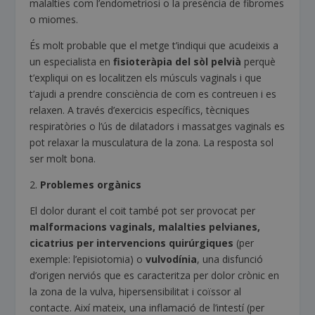
malalties com l’endometriosi o la presència de fibromes
o miomes.
És molt probable que el metge t’indiqui que acudeixis a
un especialista en
fisioteràpia del sòl pelvià
perquè
t’expliqui on es localitzen els músculs vaginals i que
t’ajudi a prendre consciència de com es contreuen i es
relaxen. A través d’exercicis específics, tècniques
respiratòries o l’ús de dilatadors i massatges vaginals es
pot relaxar la musculatura de la zona. La resposta sol
ser molt bona.
2.
Problemes orgànics
El dolor durant el coit també pot ser provocat per
malformacions vaginals, malalties pelvianes,
cicatrius per intervencions quirúrgiques
(per
exemple: l’episiotomia) o
vulvodínia
, una disfunció
d’origen nerviós que es caracteritza per dolor crònic en
la zona de la vulva, hipersensibilitat i coïssor al
contacte. Així mateix, una inflamació de l’intestí (per