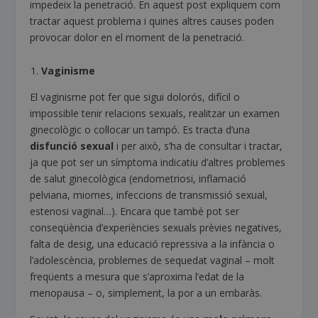
impedeix la penetració. En aquest post expliquem com
tractar aquest problema i quines altres causes poden
provocar dolor en el moment de la penetració.
Vaginisme
El vaginisme pot fer que sigui dolorós, difícil o
impossible tenir relacions sexuals, realitzar un examen
ginecològic o col·locar un tampó. Es tracta d’una
disfunció sexual
i per això, s’ha de consultar i tractar,
ja que pot ser un símptoma indicatiu d’altres problemes
de salut ginecològica (endometriosi, inflamació
pelviana, miomes, infeccions de transmissió sexual,
estenosi vaginal…). Encara que també pot ser
conseqüència d’experiències sexuals prèvies negatives,
falta de desig, una educació repressiva a la infància o
l’adolescència, problemes de sequedat vaginal – molt
freqüents a mesura que s’aproxima l’edat de la
menopausa – o, simplement, la por a un embaràs.